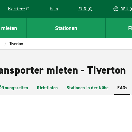
Karriere
Help
EUR (€)
D
Link opens in a new window
 mieten
Stationen
F
h
Tiverton
ansporter mieten - Tiverton
Öffnungszeiten
Richtlinien
Stationen in der Nähe
FAQs