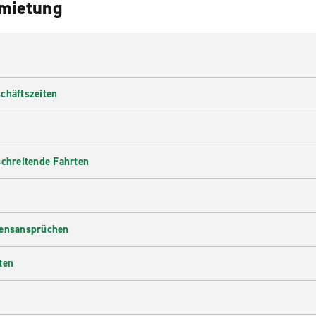
nmietung
chäftszeiten
schreitende Fahrten
densansprüchen
ten