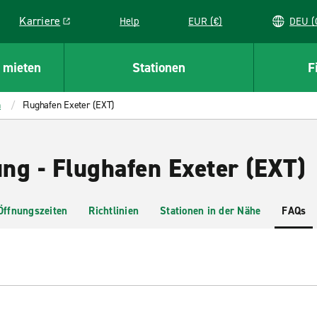
Karriere
Help
EUR (€)
D
Link opens in a new window
 mieten
Stationen
F
h
Flughafen Exeter (EXT)
ng - Flughafen Exeter (EXT)
Öffnungszeiten
Richtlinien
Stationen in der Nähe
FAQs