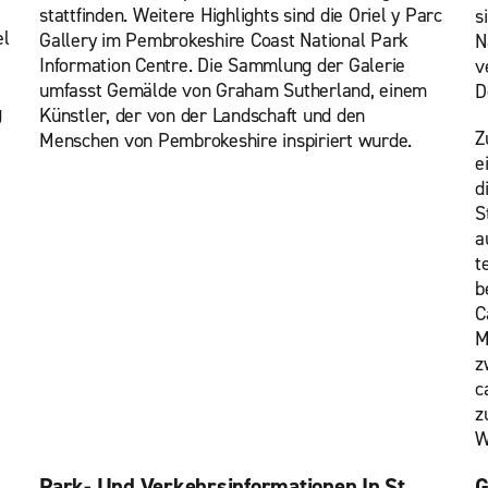
stattfinden. Weitere Highlights sind die Oriel y Parc
s
el
Gallery im Pembrokeshire Coast National Park
N
Information Centre. Die Sammlung der Galerie
v
umfasst Gemälde von Graham Sutherland, einem
D
g
Künstler, der von der Landschaft und den
Z
Menschen von Pembrokeshire inspiriert wurde.
e
d
S
a
t
b
C
M
z
c
z
W
Park- Und Verkehrsinformationen In St.
G