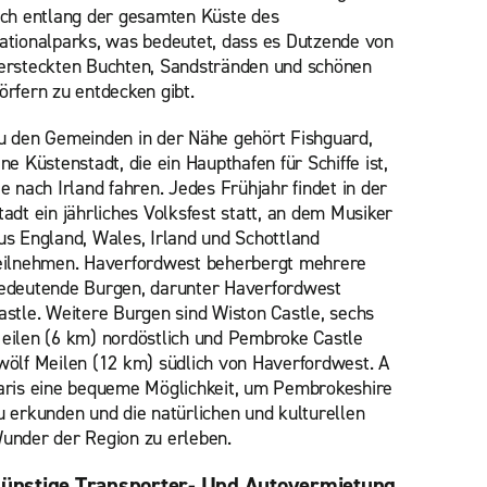
ich entlang der gesamten Küste des
ationalparks, was bedeutet, dass es Dutzende von
ersteckten Buchten, Sandstränden und schönen
örfern zu entdecken gibt.
u den Gemeinden in der Nähe gehört Fishguard,
ine Küstenstadt, die ein Haupthafen für Schiffe ist,
ie nach Irland fahren. Jedes Frühjahr findet in der
tadt ein jährliches Volksfest statt, an dem Musiker
us England, Wales, Irland und Schottland
eilnehmen. Haverfordwest beherbergt mehrere
edeutende Burgen, darunter Haverfordwest
astle. Weitere Burgen sind Wiston Castle, sechs
eilen (6 km) nordöstlich und Pembroke Castle
wölf Meilen (12 km) südlich von Haverfordwest. A
aris eine bequeme Möglichkeit, um Pembrokeshire
u erkunden und die natürlichen und kulturellen
under der Region zu erleben.
ünstige Transporter- Und Autovermietung