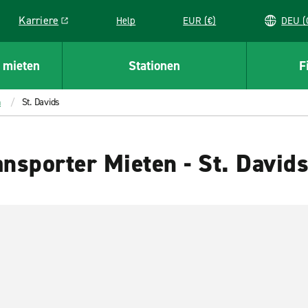
Karriere
Help
EUR (€)
D
Link opens in a new window
 mieten
Stationen
F
h
St. Davids
nsporter Mieten - St. David