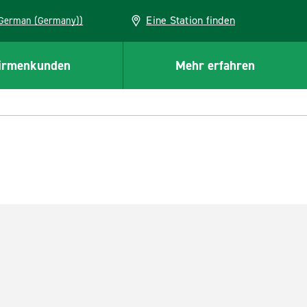
Eine Station finden
EU (German (Germany))
irmenkunden
Mehr erfahren
s