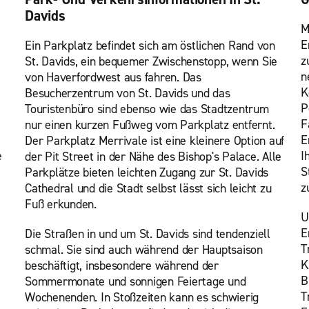
Davids
M
E
Ein Parkplatz befindet sich am östlichen Rand von
z
St. Davids, ein bequemer Zwischenstopp, wenn Sie
n
von Haverfordwest aus fahren. Das
K
Besucherzentrum von St. Davids und das
P
Touristenbüro sind ebenso wie das Stadtzentrum
F
nur einen kurzen Fußweg vom Parkplatz entfernt.
E
Der Parkplatz Merrivale ist eine kleinere Option auf
e
I
der Pit Street in der Nähe des Bishop's Palace. Alle
S
Parkplätze bieten leichten Zugang zur St. Davids
z
Cathedral und die Stadt selbst lässt sich leicht zu
Fuß erkunden.
U
E
Die Straßen in und um St. Davids sind tendenziell
T
schmal. Sie sind auch während der Hauptsaison
K
beschäftigt, insbesondere während der
B
Sommermonate und sonnigen Feiertage und
T
Wochenenden. In Stoßzeiten kann es schwierig