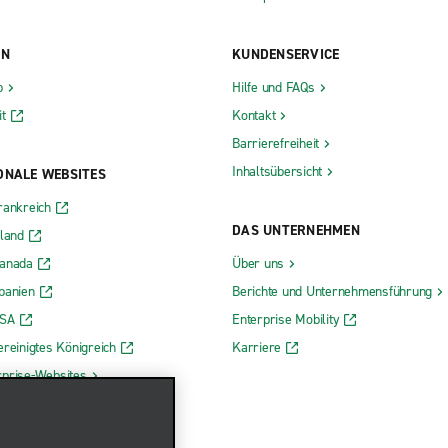
ON
KUNDENSERVICE
b
Hilfe und FAQs
t
Kontakt
Barrierefreiheit
Inhaltsübersicht
ONALE WEBSITES
rankreich
DAS UNTERNEHMEN
rland
Kanada
Über uns
panien
Berichte und Unternehmensführung
USA
Enterprise Mobility
ereinigtes Königreich
Karriere
rprise-Websites