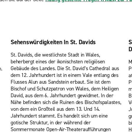
Sehenswürdigkeiten In St. Davids
S
D
St. Davids, die westlichste Stadt in Wales,
beherbergt eines der ikonischsten religiösen
M
Gebäude des Landes. Die St. David’s Cathedral aus
.
P
dem 12. Jahrhundert ist in einem Vale entlang des
a
Flusses Alun aus Sandstein erbaut. Sie ist dem
P
Bischof und Schutzpatron von Wales, dem Heiligen
m
David, aus dem 6. Jahrhundert gewidmet. In der
B
Nähe befinden sich die Ruinen des Bischofspalastes,
V
von dem ein Großteil aus dem 13. Und 14.
J
Jahrhundert stammt. Es handelt sich um eine
g
gotische Struktur, in der während der
b
Sommermonate Open-Air-Theateraufführungen
H