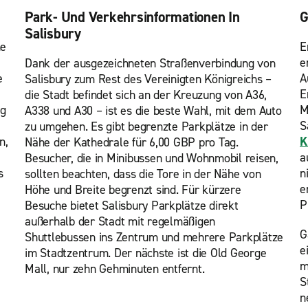
Park- Und Verkehrsinformationen In
G
Salisbury
ne
E
e
Dank der ausgezeichneten Straßenverbindung von
e
A
Salisbury zum Rest des Vereinigten Königreichs –
E
die Stadt befindet sich an der Kreuzung von A36,
ng
M
A338 und A30 – ist es die beste Wahl, mit dem Auto
S
zu umgehen. Es gibt begrenzte Parkplätze in der
n,
K
Nähe der Kathedrale für 6,00 GBP pro Tag.
a
Besucher, die in Minibussen und Wohnmobil reisen,
s
n
sollten beachten, dass die Tore in der Nähe von
e
Höhe und Breite begrenzt sind. Für kürzere
P
Besuche bietet Salisbury Parkplätze direkt
außerhalb der Stadt mit regelmäßigen
G
Shuttlebussen ins Zentrum und mehrere Parkplätze
e
im Stadtzentrum. Der nächste ist die Old George
m
Mall, nur zehn Gehminuten entfernt.
S
n