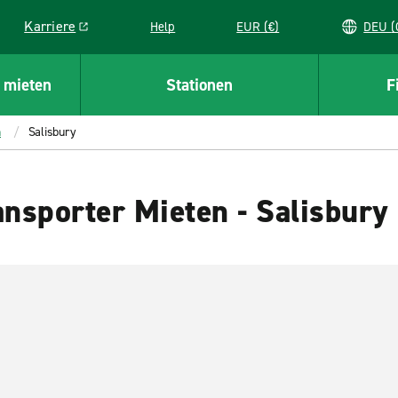
Karriere
Help
EUR (€)
D
Link opens in a new window
 mieten
Stationen
F
h
Salisbury
nsporter Mieten - Salisbury