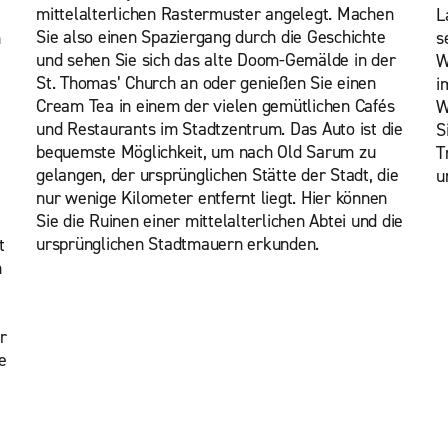
mittelalterlichen Rastermuster angelegt. Machen
L
Sie also einen Spaziergang durch die Geschichte
h
s
und sehen Sie sich das alte Doom-Gemälde in der
W
St. Thomas’ Church an oder genießen Sie einen
i
Cream Tea in einem der vielen gemütlichen Cafés
W
und Restaurants im Stadtzentrum. Das Auto ist die
S
bequemste Möglichkeit, um nach Old Sarum zu
T
gelangen, der ursprünglichen Stätte der Stadt, die
u
nur wenige Kilometer entfernt liegt. Hier können
Sie die Ruinen einer mittelalterlichen Abtei und die
i
ursprünglichen Stadtmauern erkunden.
t
n
r
e