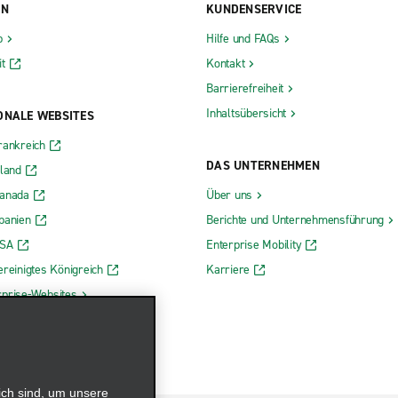
ON
KUNDENSERVICE
b
Hilfe und FAQs
t
Kontakt
Barrierefreiheit
Inhaltsübersicht
ONALE WEBSITES
rankreich
DAS UNTERNEHMEN
rland
Kanada
Über uns
panien
Berichte und Unternehmensführung
USA
Enterprise Mobility
ereinigtes Königreich
Karriere
rprise-Websites
ich sind, um unsere