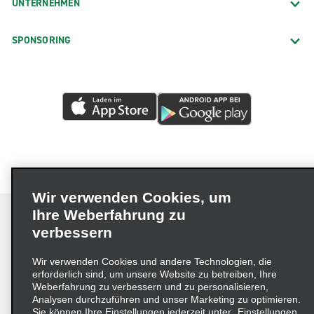
UNTERNEHMEN
SPONSORING
Wir verwenden Cookies, um
Ihre Weberfahrung zu
verbessern
Impressum
Nutzungsbedingungen
Datenschutzrichtlinie
Wir verwenden Cookies und andere Technologien, die
erforderlich sind, um unsere Website zu betreiben, Ihre
Cookie-Richtlinie
Datenschutzoptionen
Weberfahrung zu verbessern und zu personalisieren,
Lieferkettensorgfaltspflichtengesetz (LkSG) Grundsatzerklärung
Analysen durchzuführen und unser Marketing zu optimieren.
Sie können Ihre Einstellungen jederzeit unter „Einstellungen