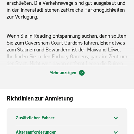
erschließen. Die Verkehrswege sind gut ausgebaut und
in der Innenstadt stehen zahlreiche Parkmöglichkeiten
zur Verfügung.
Wenn Sie in Reading Entspannung suchen, dann sollten
Sie zum Caversham Court Gardens fahren. Eher etwas
zum Staunen und Bewundern ist der Maiwand Löwe.
Ihn finden Sie in den Forbury Gardens, ganz im Zentrum
der Stadt. Nicht weit davon entfernt liegen die Ruinen
von Reading Abbey aus dem 12. Jahrhundert. Etwas
Mehr anzeigen
völlig anderes symbolisiert The Blade, das größte
Hochhaus der Stadt, das sich genau gegenüber den
Resten von Reading Abbey befindet und einen
auffallenden Kontrast zu diesen bietet. Reading ist eine
Richtlinien zur Anmietung
lebendige und moderne Studentenstadt mit vielen
Restaurants und Einkaufsmöglichkeiten, die Sie
unabhängig und flexibel mit Ihrem Mietwagen von
Zusätzlicher Fahrer
Enterprise erreichen.
Altersanforderungen