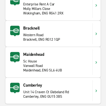
Luxusautos, Transporter, Kleinwagen oder SUVs,
Enterprise Rent A Car
Molly Millars Close
besuchen Sie unsere Filialseiten und finden Sie das
Wokingham, ENG RG41 2RX
passende Mietfahrzeug für Ihre Bedürfnisse. Wir bieten
sowohl Kurz- als auch Langzeitmieten. In Sud Reading
gibt es viel zu entdecken, weshalb ein Mietwagen das
Bracknell
Besichtigen und Erkunden der Sehenswürdigkeiten
Western Road
erleichtert. Beginnen Sie Ihre Reise mit Enterprise
Bracknell, ENG RG12 1QP
Rent-A-Car.
Maidenhead
Sc House
Vanwall Road
Maidenhead, ENG SL6 4UB
Camberley
Unit 14 Craven Ct Glebeland Rd
Camberley, ENG GU15 3BS