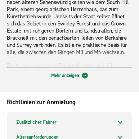
neben älteren Sehenswürdigkeiten wie dem South Hill
Park, einem georgianischen Herrenhaus, das zum
Kunstbetrieb wurde. Jenseits der Stadt selbst öffnet
sich das Gebiet in den Swinley Forest und das Crown
Estate, mit ruhigeren Dörfern und Landstraßen, die
Bracknell mit den benachbarten Teilen von Berkshire
und Surrey verbinden. Es ist eine praktische Basis für
alle, die zwischen den Gängen M3 und M4 wechseln.
Die Autovermietung in Bracknell eignet sich für
Reisende, die sich Flexibilität im Themental wünschen.
Mehr anzeigen
Mit einem Mietwagen können Sie Tagesausflüge nach
Windsor, Reading oder Henley planen, ohne sich auf die
Zugzeiten zu verlassen. Ein Auto mit Automatikgetriebe
oder SUV fühlt sich auf Autobahnstrecken und
Richtlinien zur Anmietung
ruhigeren Fahrspuren in Berkshire gleichermaßen
wohl. Es hilft auch bei Familienbesuchen,
Wochenendausflügen entlang der Südküste oder
Zusätzlicher Fahrer
Weiterreisen nach Hampshire.
Altersanforderungen