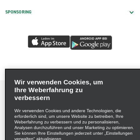
SPONSORING
Wir verwenden Cookies, um
Ihre Weberfahrung zu
verbessern
Impressum
Nutzungsbedingungen
Datenschutzrichtlinie
Wir verwenden Cookies und andere Technologien, die
erforderlich sind, um unsere Website zu betreiben, Ihre
Cookie-Richtlinie
Datenschutzoptionen
Weberfahrung zu verbessern und zu personalisieren,
Lieferkettensorgfaltspflichtengesetz (LkSG) Grundsatzerklärung
Analysen durchzuführen und unser Marketing zu optimieren.
Sie können Ihre Einstellungen jederzeit unter „Einstellungen
Beschwerdeverfahren nach dem
verwalten“ aktualisieren.