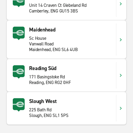
Unit 14 Craven Ct Glebeland Rd
Fahrspuren bieten Reisenden eine große Auswahl bei
Camberley, ENG GU15 3BS
der Gestaltung der Route.
Maidenhead
Sc House
Vanwall Road
Maidenhead, ENG SL6 4UB
Reading Süd
171 Basingstoke Rd
Reading, ENG RG2 0HF
Slough West
225 Bath Rd
Slough, ENG SL1 5PS