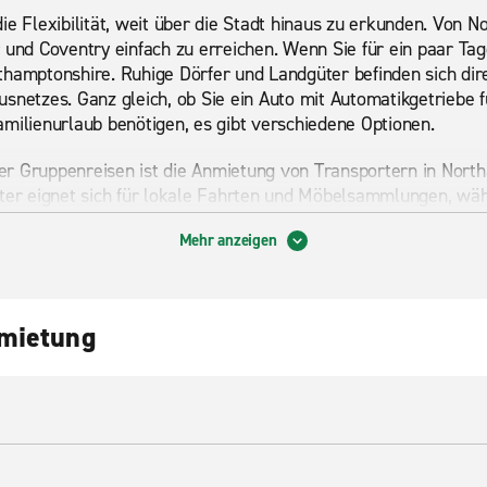
ie Flexibilität, weit über die Stadt hinaus zu erkunden. Von 
 und Coventry einfach zu erreichen. Wenn Sie für ein paar Tage
thamptonshire. Ruhige Dörfer und Landgüter befinden sich dir
usnetzes. Ganz gleich, ob Sie ein Auto mit Automatikgetriebe
milienurlaub benötigen, es gibt verschiedene Optionen.
r Gruppenreisen ist die Anmietung von Transportern in Nort
rter eignet sich für lokale Fahrten und Möbelsammlungen, wäh
esamten County abwickelt. Wenn Sie als Gruppe reisen, bietet 
Mehr anzeigen
latz, ohne mehrere Autos zu benötigen. Städte wie Wellingbo
 Autofahrt entfernt, sodass Northampton eine nützliche Basis f
der Nähe
nmietung
mhaus der Familie Spencer, umgeben von Parkflächen und Gär
n das Haus besichtigen, die Bildergalerie besichtigen und a
ch die Insel, auf der Diana, Prinzessin von Wales, ruhen soll.
en vor Ihrem Besuch zu überprüfen.