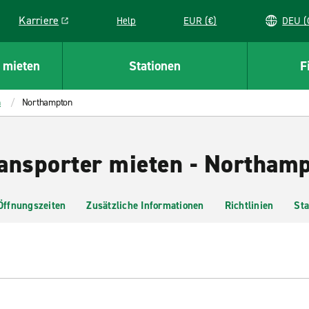
Karriere
Help
EUR (€)
D
Link opens in a new window
 mieten
Stationen
F
h
Northampton
ansporter mieten - Northam
Öffnungszeiten
Zusätzliche Informationen
Richtlinien
Sta