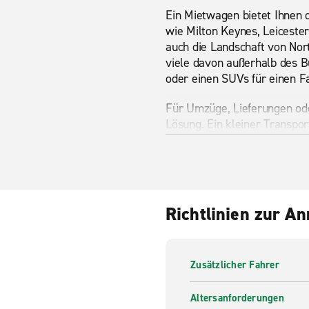
Ein Mietwagen bietet Ihnen d
wie Milton Keynes, Leicester
auch die Landschaft von Nor
viele davon außerhalb des B
oder einen SUVs für einen Fa
Für Umzüge, Lieferungen ode
Lösung. Ein kleiner Transpo
Luton größere Ladungen im g
Personentransporter jedem P
Daventry sind nur eine kurze
Sehenswürdigkeiten in 
Richtlinien zur A
Althorp Estate ist das Stam
Northampton. Besucher könne
gehen. Zum Anwesen gehört au
Zusätzlicher Fahrer
daher lohnt es sich, die Dat
Altersanforderungen