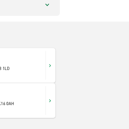
8 1LD
K16 0AH