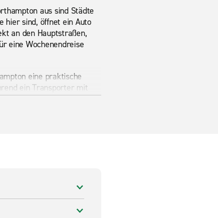
Northampton aus sind Städte
 hier sind, öffnet ein Auto
ekt an den Hauptstraßen,
 für eine Wochenendreise
hampton eine praktische
rend ein Transporter mit
ein 7- oder 9-Sitzer-
rough, Kettering und
ür regionale Fahrten ist.
ten nordwestlich von
uf dem Gelände spazieren
 Es ist saisonal geöffnet,