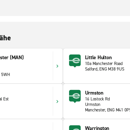
Nähe
ster (MAN)
Little Hulton
10a Manchester Road
Salford, ENG M38 9US
2 5WH
Urmston
al Est
16 Lostock Rd
Urmston
Manchester, ENG M41 0P
Warrington