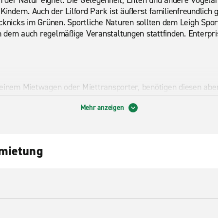
in der Natur eignet. Die Gelegenheit, Enten und andere Vogel
Kindern. Auch der Lilford Park ist äußerst familienfreundlich g
cknicks im Grünen. Sportliche Naturen sollten dem Leigh Sport
 dem auch regelmäßige Veranstaltungen stattfinden. Enterpri
 einem Mietwagen oder Miettransporter, benötigen diesen aber
Einwegmiete
können Sie an weltweit 7200 Stationen eine gr
Mehr anzeigen
einbussen mieten. Lassen Sie sich von unserem erstklassig
ei Enterprise Rent-A-Car.
ce
nmietung
agenstation kommen und müssen Sie abgeholt werden? Mit de
Problem. Rufen Sie einfach unsere nächstgelegene Filiale an u
arbeitern. Buchen Sie heute noch Ihren Mietwagen der Enterp
 Sie den erstklassigen Kundenservice und die großartigen Pr