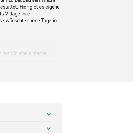
arten zu beobachten, macht
estaltet. Hier gibt es eigene
s Village ihre
se wünscht schöne Tage in
 nur für eine einfache
oße Auswahl an Standard
en Kundenservice überzeugen
m kostenlosen Abholservice
nd vereinbaren Sie den
rise Rent-A-Car
eise.