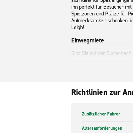
sich ideal für Spaziergänge 
ihn perfekt für Besucher mit 
Spielzonen und Plätze für Pi
Aufmerksamkeit schenken, in
Leigh!
Einwegmiete
Sind Sie auf der Suche nach
Strecke? Mit der Enterprise
Wagen,
Transportern
und Kl
und buchen Sie heute noch b
Kostenloser Abholservi
Richtlinien zur A
Sie können nicht zur Mietw
von Enterprise ist das kein 
Abholtermin mit unseren Mit
Zusätzlicher Fahrer
Autovermietung und genießen
Altersanforderungen