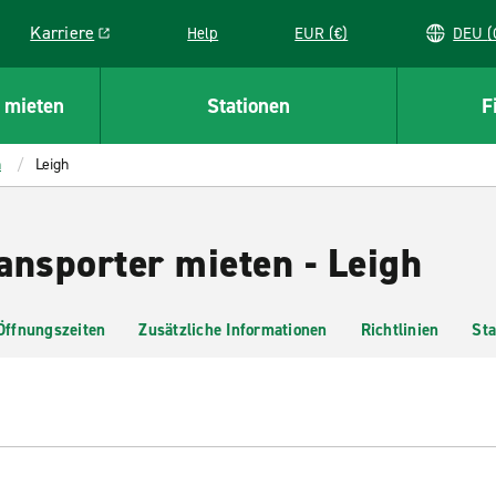
Karriere
Help
EUR (€)
D
Link opens in a new window
 mieten
Stationen
F
h
Leigh
ansporter mieten - Leigh
Öffnungszeiten
Zusätzliche Informationen
Richtlinien
Sta