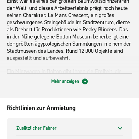
Einst war es eines der größten Baumwollspinnzentren
der Welt, und dieses Arbeitserlebnis prägt noch heute
seinen Charakter. Le Mans Crescent, ein großes
geschwungenes Steingebäude im Stadtzentrum, diente
als Drehort für Produktionen wie Peaky Blinders. Das
in der Nähe gelegene Bolton Museum beherbergt eine
der größten ägyptologischen Sammlungen in einem der
Stadtmuseen des Landes. Rund 12.000 Objekte sind
ausgestellt und aufbewahrt.
Ein Mietwagen in Bolton gibt Ihnen die Freiheit, die
umliegende Landschaft und die nahe gelegenen Städte
Mehr anzeigen
zu erreichen, ohne sich auf begrenzte Buslinien
verlassen zu müssen. Die Moore, Stauseen und Dörfer
im Norden lassen sich am besten mit dem Auto
erkunden. Das Autobahnnetz verbindet Sie mit
Richtlinien zur Anmietung
Manchester, Wigan und Bury in einer kurzen Fahrt.
Ganz gleich, ob Sie zu einem Familientreffen oder ein
paar Tage in den Hügeln spazieren gehen möchten, mit
Zusätzlicher Fahrer
Ihrem eigenen Fahrzeug ist es einfach. Ein