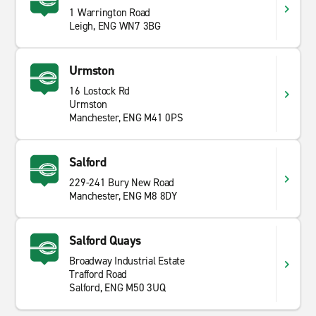
der Stadt führen schnell in Täler, Stauseen und offene
1 Warrington Road
Leigh, ENG WN7 3BG
Moorgebiete. Fahrer, die auf kleineren Fahrspuren
fahren, finden oft das Beste, was die Region zu bieten
hat.
Urmston
16 Lostock Rd
Urmston
Manchester, ENG M41 0PS
Salford
229-241 Bury New Road
Manchester, ENG M8 8DY
Salford Quays
Broadway Industrial Estate
Trafford Road
Salford, ENG M50 3UQ