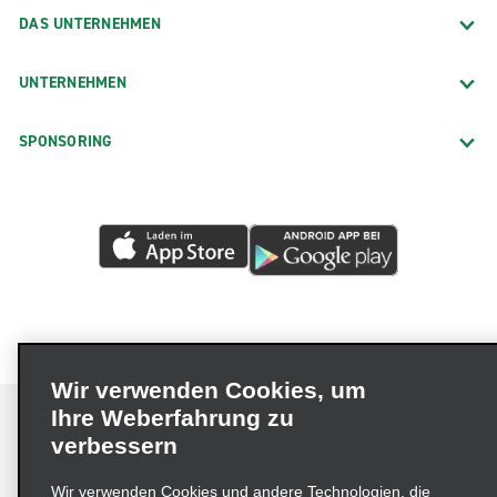
DAS UNTERNEHMEN
UNTERNEHMEN
SPONSORING
Wir verwenden Cookies, um
Ihre Weberfahrung zu
verbessern
Impressum
Nutzungsbedingungen
Datenschutzrichtlinie
Wir verwenden Cookies und andere Technologien, die