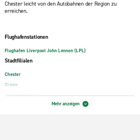
Chester leicht von den Autobahnen der Region zu
erreichen.
Flughafenstationen
Flughafen Liverpool John Lennon (LPL)
Stadtfilialen
Chester
Crewe
Ellesmere Port
Mehr anzeigen
Liverpool, Speke
Northwich
Runcorn
Warrington