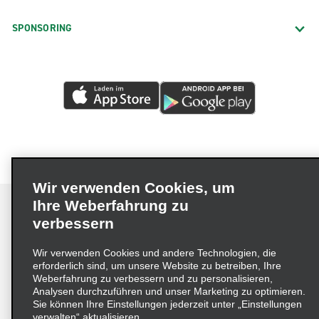
SPONSORING
Wir verwenden Cookies, um
Ihre Weberfahrung zu
verbessern
Impressum
Nutzungsbedingungen
Datenschutzrichtlinie
Wir verwenden Cookies und andere Technologien, die
erforderlich sind, um unsere Website zu betreiben, Ihre
Cookie-Richtlinie
Datenschutzoptionen
Weberfahrung zu verbessern und zu personalisieren,
Lieferkettensorgfaltspflichtengesetz (LkSG) Grundsatzerklärung
Analysen durchzuführen und unser Marketing zu optimieren.
Sie können Ihre Einstellungen jederzeit unter „Einstellungen
Beschwerdeverfahren nach dem
verwalten“ aktualisieren.