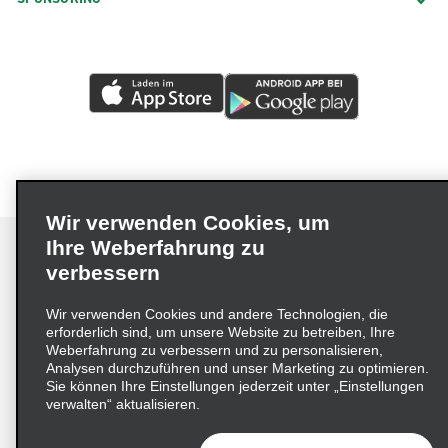
Wir verwenden Cookies, um
Ihre Weberfahrung zu
verbessern
Impressum
Nutzungsbedingungen
Datenschutzrichtlinie
Wir verwenden Cookies und andere Technologien, die
erforderlich sind, um unsere Website zu betreiben, Ihre
Cookie-Richtlinie
Datenschutzoptionen
Weberfahrung zu verbessern und zu personalisieren,
Lieferkettensorgfaltspflichtengesetz (LkSG) Grundsatzerklärung
Analysen durchzuführen und unser Marketing zu optimieren.
Sie können Ihre Einstellungen jederzeit unter „Einstellungen
Beschwerdeverfahren nach dem
verwalten“ aktualisieren.
Lieferkettensorgfaltspflichtengesetz