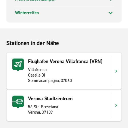
Enterprise bietet eine große Auswahl an Mietwagen
Winterreifen
und
Miettransportern
. Von geräumigen SUVs bis hin
zu großen Transportern, bei uns finden Sie genau das
richtige für Ihre Anforderungen. Schauen Sie sich
unsere
Mietwagen Flotte in Deutschland
an und
Stationen in der Nähe
wählen Sie das passende Mietfahrzeug von Enterprise
Rent-A-Car.
Flughafen Verona Villafranca (VRN)
Kostenloser Abholservice
Villafranca
Sie können nicht zur Mietwagenstation kommen und
Caselle Di
Sommacampagna, 37060
müssen abgeholt werden? Mit dem kostenlosen
Abholservice von Enterprise ist das kein Problem.
Rufen Sie einfach unsere nächstgelegene Filiale an und
Verona Stadtzentrum
vereinbaren Sie den Abholtermin mit unseren
56 Str. Bresciana
Mitarbeitern. Buchen Sie heute noch Ihren Mietwagen
Verona, 37139
der Enterprise Rent-A-Car Autovermietung und
genießen Sie den erstklassigen Kundenservice und die
großartigen Preise.