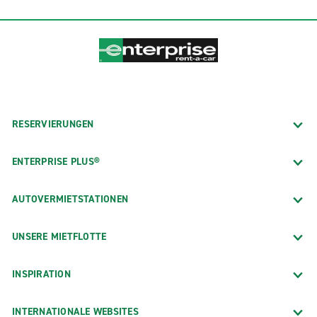
Familienausflug. Unsere Mietfahrzeuge stehen Ihnen
zur Kurz- als auch Langzeitmiete zur Verfügung. Wenn
Sie nach dem besten Kundenservice zu großartigen
Preisen suchen, buchen Sie heute noch Ihre
Mietfahrzeug bei Enterprise Rent-A-Car.
RESERVIERUNGEN
ENTERPRISE PLUS®
AUTOVERMIETSTATIONEN
UNSERE MIETFLOTTE
INSPIRATION
INTERNATIONALE WEBSITES