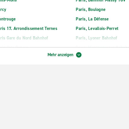
his-Mons
Paris, Bahnhof Massy TGV
rcy
Paris, Boulogne
ntrouge
Paris, La Défense
ris 17. Arrondissement Ternes
Paris, Levallois-Perret
ris Gare du Nord Bahnhof
Paris, Lyoner Bahnhof
ris Orly Rungis
Paris, Montparnasse Bahnh
Mehr anzeigen
ris Porte de la Villette Cite des
Paris, Place d'Italie
iences