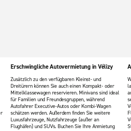
Erschwingliche Autovermietung in Vélizy
A
Zusätzlich zu den verfügbaren Kleinst- und
W
Dreitürern können Sie auch einen Kompakt- oder
l
Mittelklassewagen reservieren. Minivans sind ideal
a
für Familien und Freundesgruppen, während
s
Autofahrer Executive-Autos oder Kombi-Wagen
V
er
schätzen werden. Außerdem finden Sie weitere
F
Luxusfahrzeuge, Nutzfahrzeuge (außer an
V
Flughäfen) und SUVs. Buchen Sie Ihre Anmietung
S