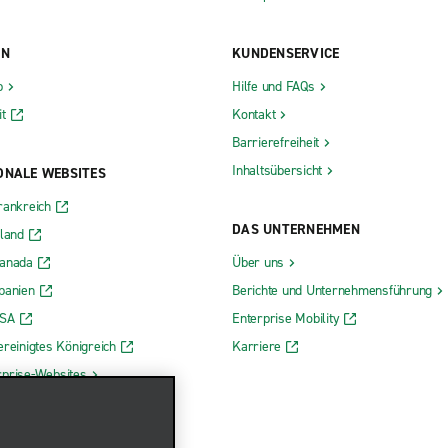
ON
KUNDENSERVICE
b
Hilfe und FAQs
t
Kontakt
Barrierefreiheit
Inhaltsübersicht
ONALE WEBSITES
rankreich
DAS UNTERNEHMEN
rland
Kanada
Über uns
panien
Berichte und Unternehmensführung
USA
Enterprise Mobility
ereinigtes Königreich
Karriere
rprise-Websites