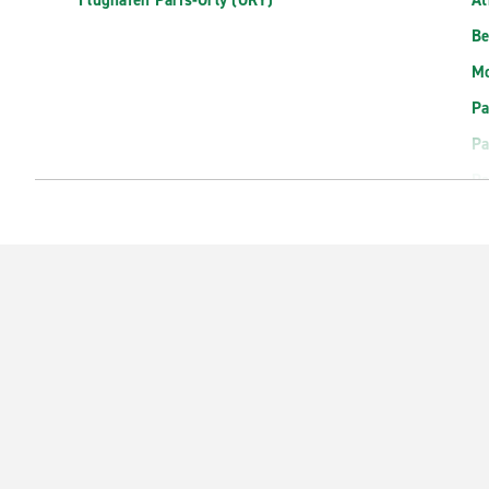
Flughafen Paris-Orly (ORY)
At
Be
Mo
Pa
Pa
Pa
Pa
Sc