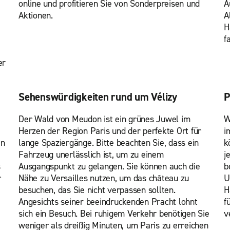
online und profitieren Sie von Sonderpreisen und
A
Aktionen.
A
H
f
er
Sehenswürdigkeiten rund um Vélizy
P
Der Wald von Meudon ist ein grünes Juwel im
W
Herzen der Region Paris und der perfekte Ort für
i
en
lange Spaziergänge. Bitte beachten Sie, dass ein
k
Fahrzeug unerlässlich ist, um zu einem
j
s
Ausgangspunkt zu gelangen. Sie können auch die
b
r
Nähe zu Versailles nutzen, um das château zu
U
besuchen, das Sie nicht verpassen sollten.
H
Angesichts seiner beeindruckenden Pracht lohnt
f
sich ein Besuch. Bei ruhigem Verkehr benötigen Sie
v
weniger als dreißig Minuten, um Paris zu erreichen