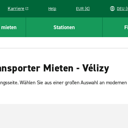
Karriere
Help
EUR (€)
D
Link opens in a new window
 mieten
Stationen
F
nsporter Mieten - Vélizy
ungsseite. Wählen Sie aus einer großen Auswahl an modernen