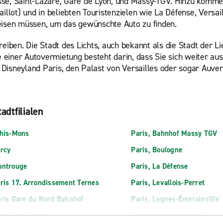
se, Saint-Lazare, Gare de Lyon, und Massy-TGV. Hinzu kommen u
illot) und in beliebten Touristenzielen wie La Défense, Versaill
reisen müssen, um das gewünschte Auto zu finden.
hreiben. Die Stadt des Lichts, auch bekannt als die Stadt der
 einer Autovermietung besteht darin, dass Sie sich weiter a
Disneyland Paris, den Palast von Versailles oder sogar Auver
adtfilialen
his-Mons
Paris, Bahnhof Massy TGV
rcy
Paris, Boulogne
ntrouge
Paris, La Défense
ris 17. Arrondissement Ternes
Paris, Levallois-Perret
ris Gare du Nord Bahnhof
Paris, Lognes-Émerainville
ris Orly Rungis
Paris, Lyoner Bahnhof