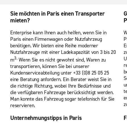
Sie möchten in Paris einen Transporter
G
mieten?
P
Enterprise kann Ihnen auch helfen, wenn Sie in
W
Paris einen Firmenwagen oder Nutzfahrzeug
P
benötigen. Wir bieten eine Reihe moderner
E
Nutzfahrzeuge mit einer Ladekapazität von 3 bis 20
z
3.
U
m
Wenn Sie es nicht gewohnt sind, Waren zu
r
transportieren, können Sie bei unserer
b
Kundenserviceabteilung unter +33 (0)8 25 05 25
S
eine Beratung anfordern. Ein Berater weist Sie in
u
die richtige Richtung, wobei Ihre Bedürfnisse und
t
die verfügbaren Fahrzeuge berücksichtigt werden.
e
Man konnte das Fahrzeug sogar telefonisch für Sie
z
reservieren.
Unternehmungstipps in Paris
F