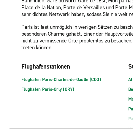
Bahnhöfen: Gare du Nord, Gare de l'Est, Montparnas
Place de la Nation, Porte de Versailles und Porte Ma
sehr dichtes Netzwerk haben, sodass Sie nie weit 
Paris ist fast unmöglich in wenigen Sätzen zu besc
besonderen Charme gehabt. Einer der Hauptvorteile
nicht zu vermissende Orte problemlos zu besuchen: 
treten können.
Flughafenstationen
St
Flughafen Paris-Charles-de-Gaulle (CDG)
At
Flughafen Paris-Orly (ORY)
Be
Mo
Pa
Pa
Pa