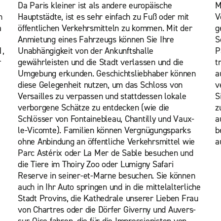
Da Paris kleiner ist als andere europäische
M
m
Hauptstädte, ist es sehr einfach zu Fuß oder mit
V
a
öffentlichen Verkehrsmitteln zu kommen. Mit der
g
Anmietung eines Fahrzeugs können Sie Ihre
S
1,
Unabhängigkeit von der Ankunftshalle
P
r
gewährleisten und die Stadt verlassen und die
t
Umgebung erkunden. Geschichtsliebhaber können
a
diese Gelegenheit nutzen, um das Schloss von
v
Versailles zu verpassen und stattdessen lokale
S
verborgene Schätze zu entdecken (wie die
z
Schlösser von Fontainebleau, Chantilly und Vaux-
a
le-Vicomte). Familien können Vergnügungsparks
b
ohne Anbindung an öffentliche Verkehrsmittel wie
a
Parc Astérix oder La Mer de Sable besuchen und
die Tiere im Thoiry Zoo oder Lumigny Safari
Reserve in seiner-et-Marne besuchen. Sie können
auch in Ihr Auto springen und in die mittelalterliche
Stadt Provins, die Kathedrale unserer Lieben Frau
von Chartres oder die Dörfer Giverny und Auvers-