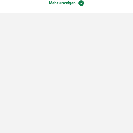
Mehr anzeigen
ris Porte de la Villette Cite des
Paris, Montparnasse Bahnh
iences
Paris, Place d'Italie