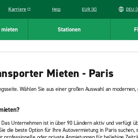
Karriere
Help
EUR (€)
D
Link opens in a new window
 mieten
Stationen
F
nsporter Mieten - Paris
ngsseite. Wählen Sie aus einer großen Auswahl an modernen,
mieten?
. Das Unternehmen ist in über 90 Ländern aktiv und verfügt ü
e die beste Option für Ihre Autovermietung in Paris suchen, s
r professionelle oder private Anmietungen für beliebige Zeit