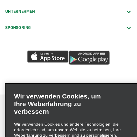
UNTERNEHMEN
SPONSORING
Wir verwenden Cookies, um
Ihre Weberfahrung zu
verbessern
Impressum
Nutzungsbedingungen
Datenschutzrichtlinie
Wir verwenden Cookies und andere Technologien, die
erforderlich sind, um unsere Website zu betreiben, Ihre
Cookie-Richtlinie
Datenschutzoptionen
Weberfahrung zu verbessern und zu personalisieren,