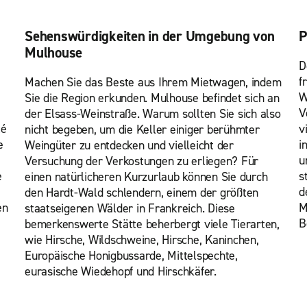
Sehenswürdigkeiten in der Umgebung von
P
Mulhouse
D
f
Machen Sie das Beste aus Ihrem Mietwagen, indem
W
Sie die Region erkunden. Mulhouse befindet sich an
V
der Elsass-Weinstraße. Warum sollten Sie sich also
té
v
nicht begeben, um die Keller einiger berühmter
e
i
Weingüter zu entdecken und vielleicht der
u
Versuchung der Verkostungen zu erliegen? Für
e
s
einen natürlicheren Kurzurlaub können Sie durch
d
den Hardt-Wald schlendern, einem der größten
en
M
staatseigenen Wälder in Frankreich. Diese
B
bemerkenswerte Stätte beherbergt viele Tierarten,
wie Hirsche, Wildschweine, Hirsche, Kaninchen,
Europäische Honigbussarde, Mittelspechte,
eurasische Wiedehopf und Hirschkäfer.