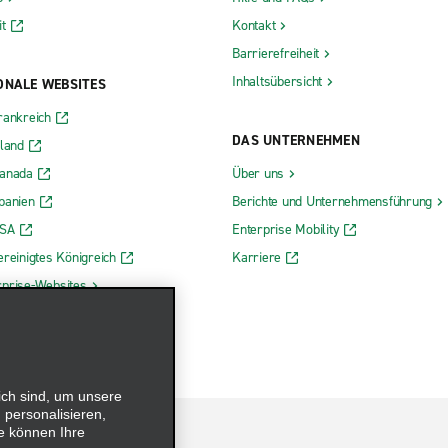
t
Kontakt
Barrierefreiheit
Inhaltsübersicht
ONALE WEBSITES
rankreich
DAS UNTERNEHMEN
rland
Kanada
Über uns
panien
Berichte und Unternehmensführung
USA
Enterprise Mobility
ereinigtes Königreich
Karriere
rprise-Websites
ich sind, um unsere
 personalisieren,
e können Ihre