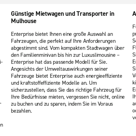
Günstige Mietwagen und Transporter in
A
Mulhouse
F
p
Enterprise bietet Ihnen eine große Auswahl an
S
Fahrzeugen, die perfekt auf Ihre Anforderungen
F
abgestimmt sind. Vom kompakten Stadtwagen über
S
den Familienminivan bis hin zur Luxuslimousine –
E
i-
Enterprise hat das passende Modell für Sie.
S
Angesichts der Umweltauswirkungen seiner
V
Fahrzeuge bietet Enterprise auch energieeffiziente
k
und kraftstoffeffiziente Modelle an. Um
E
sicherzustellen, dass Sie das richtige Fahrzeug für
I
Ihre Bedürfnisse mieten, vergessen Sie nicht, online
a
r
zu buchen und zu sparen, indem Sie im Voraus
o
bezahlen.
v
en