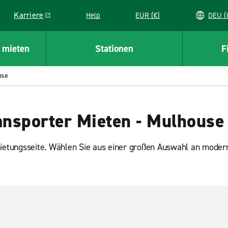
Karriere
Help
EUR (€)
D
Link opens in a new window
 mieten
Stationen
F
use
nsporter Mieten - Mulhouse
etungsseite. Wählen Sie aus einer großen Auswahl an moder