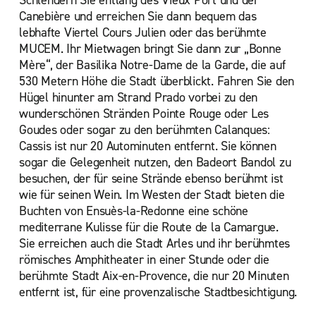
Schlendern Sie entlang des Vieux Port und der
Canebière und erreichen Sie dann bequem das
lebhafte Viertel Cours Julien oder das berühmte
MUCEM. Ihr Mietwagen bringt Sie dann zur „Bonne
Mère“, der Basilika Notre-Dame de la Garde, die auf
530 Metern Höhe die Stadt überblickt. Fahren Sie den
Hügel hinunter am Strand Prado vorbei zu den
wunderschönen Stränden Pointe Rouge oder Les
Goudes oder sogar zu den berühmten Calanques:
Cassis ist nur 20 Autominuten entfernt. Sie können
sogar die Gelegenheit nutzen, den Badeort Bandol zu
besuchen, der für seine Strände ebenso berühmt ist
wie für seinen Wein. Im Westen der Stadt bieten die
Buchten von Ensuès-la-Redonne eine schöne
mediterrane Kulisse für die Route de la Camargue.
Sie erreichen auch die Stadt Arles und ihr berühmtes
römisches Amphitheater in einer Stunde oder die
berühmte Stadt Aix-en-Provence, die nur 20 Minuten
entfernt ist, für eine provenzalische Stadtbesichtigung.