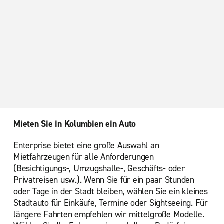
Paris, Bahnhof Massy TGV
Paris, Boulogne
Paris, La Défense
Paris, Levallois-Perret
Paris, Lyoner Bahnhof
Paris, Montparnasse Bahnhof
Paris, Place d'Italie
Paris, Place de la Nation
Mieten Sie in Kolumbien ein Auto
Paris, Porte de Versailles
Enterprise bietet eine große Auswahl an
Paris, Saint-Denis
Mietfahrzeugen für alle Anforderungen
Paris, Saint-Lazare
(Besichtigungs-, Umzugshalle-, Geschäfts- oder
Privatreisen usw.). Wenn Sie für ein paar Stunden
Roissy En France Ville
oder Tage in der Stadt bleiben, wählen Sie ein kleines
Versailles
Stadtauto für Einkäufe, Termine oder Sightseeing. Für
längere Fahrten empfehlen wir mittelgroße Modelle.