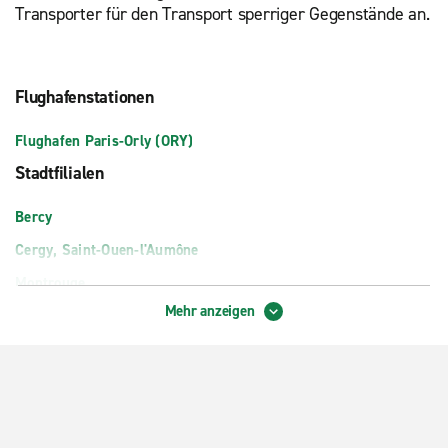
Transporter für den Transport sperriger Gegenstände an.
Flughafenstationen
Flughafen Paris-Orly (ORY)
Stadtfilialen
Bercy
Cergy, Saint-Ouen-l'Aumône
Montrouge
Mehr anzeigen
Paris 17. Arrondissement Ternes
Paris Gare du Nord Bahnhof
Paris Orly Rungis
Paris Porte de la Villette Cite des Sciences