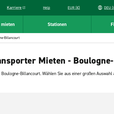
Karriere
Help
EUR (€)
D
Link opens in a new window
 mieten
Stationen
F
ne-Billancourt
nsporter Mieten - Boulogne-
 Boulogne-Billancourt. Wählen Sie aus einer großen Auswahl