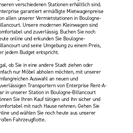
nseren verschiedenen Stationen erhältlich sind.
nterprise garantiert ermäßigte Mietwagenpreise
on allen unserer Vermietstationen in Boulogne-
illancourt. Unsere modernen Kleinwagen sind
omfortabel und zuverlässig. Buchen Sie noch
eute online und erkunden Sie Boulogne-
illancourt und seine Umgebung zu einem Preis,
er jedem Budget entspricht.
gal, ob Sie in eine andere Stadt ziehen oder
infach nur Möbel abholen möchten, mit unserer
mfangreichen Auswahl an neuen und
uverlässigen Transportern von Enterprise Rent-A-
ar in unserer Station in Boulogne-Billancourt
önnen Sie Ihren Kauf tätigen und ihn sicher und
omfortabel mit nach Hause nehmen. Gehen Sie
nline und wählen Sie noch heute aus unserer
roßen Fahrzeugflotte.