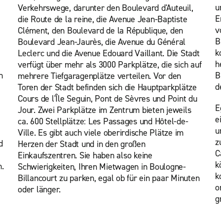
u
Verkehrswege, darunter den Boulevard d'Auteuil,
E
die Route de la reine, die Avenue Jean-Baptiste
v
Clément, den Boulevard de la République, den
B
Boulevard Jean-Jaurès, die Avenue du Général
k
Leclerc und die Avenue Edouard Vaillant. Die Stadt
h
verfügt über mehr als 3000 Parkplätze, die sich auf
n
B
mehrere Tiefgaragenplätze verteilen. Vor den
d
Toren der Stadt befinden sich die Hauptparkplätze
Cours de l'Île Seguin, Pont de Sèvres und Point du
E
Jour. Zwei Parkplätze im Zentrum bieten jeweils
e
ca. 600 Stellplätze: Les Passages und Hôtel-de-
u
Ville. Es gibt auch viele oberirdische Plätze im
z
d
Herzen der Stadt und in den großen
C
Einkaufszentren. Sie haben also keine
k
n.
Schwierigkeiten, Ihren Mietwagen in Boulogne-
k
Billancourt zu parken, egal ob für ein paar Minuten
o
oder länger.
g