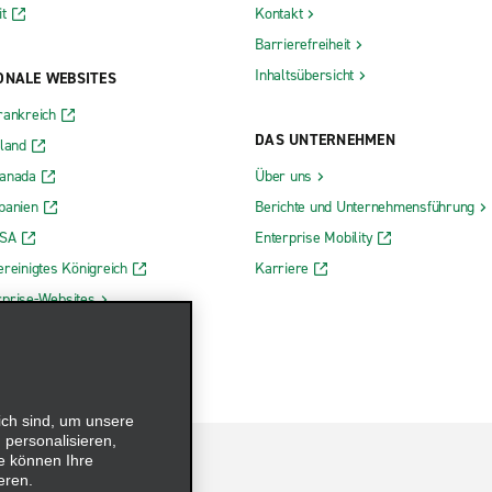
t
Kontakt
Barrierefreiheit
Inhaltsübersicht
ONALE WEBSITES
rankreich
DAS UNTERNEHMEN
rland
Kanada
Über uns
panien
Berichte und Unternehmensführung
USA
Enterprise Mobility
ereinigtes Königreich
Karriere
rprise-Websites
ich sind, um unsere
 personalisieren,
e können Ihre
eren.