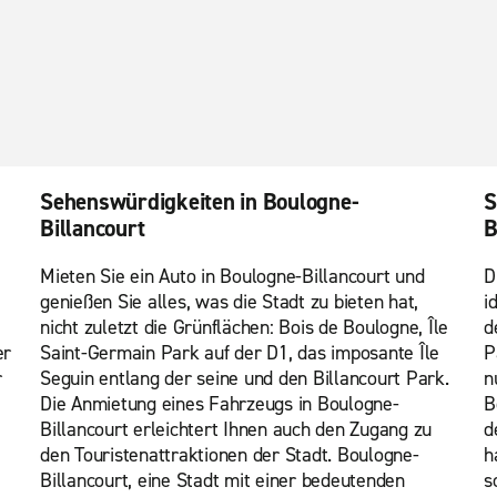
Sehenswürdigkeiten in Boulogne-
S
Billancourt
B
Mieten Sie ein Auto in Boulogne-Billancourt und
D
genießen Sie alles, was die Stadt zu bieten hat,
i
nicht zuletzt die Grünflächen: Bois de Boulogne, Île
d
er
Saint-Germain Park auf der D1, das imposante Île
P
r
Seguin entlang der seine und den Billancourt Park.
n
Die Anmietung eines Fahrzeugs in Boulogne-
B
Billancourt erleichtert Ihnen auch den Zugang zu
d
den Touristenattraktionen der Stadt. Boulogne-
h
Billancourt, eine Stadt mit einer bedeutenden
s