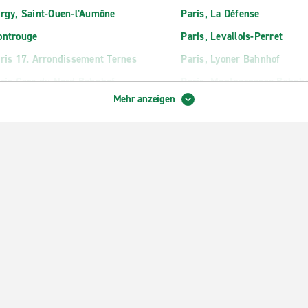
rgy, Saint-Ouen-l'Aumône
Paris, La Défense
ntrouge
Paris, Levallois-Perret
ris 17. Arrondissement Ternes
Paris, Lyoner Bahnhof
ris Gare du Nord Bahnhof
Paris, Montparnasse Bahnh
Mehr anzeigen
ris Orly Rungis
Paris, Place d'Italie
ris Porte de la Villette Cite des
Paris, Place de la Nation
iences