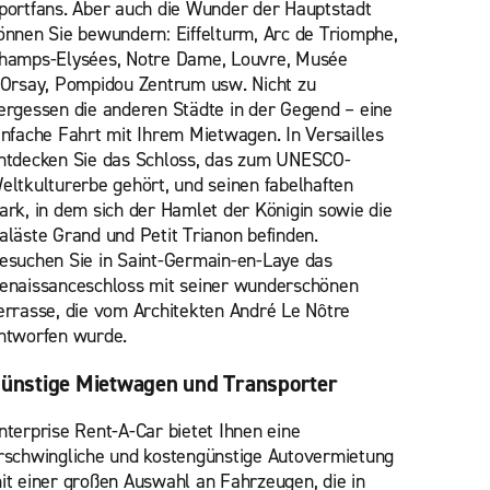
portfans. Aber auch die Wunder der Hauptstadt
önnen Sie bewundern: Eiffelturm, Arc de Triomphe,
hamps-Elysées, Notre Dame, Louvre, Musée
'Orsay, Pompidou Zentrum usw. Nicht zu
ergessen die anderen Städte in der Gegend – eine
infache Fahrt mit Ihrem Mietwagen. In Versailles
ntdecken Sie das Schloss, das zum UNESCO-
eltkulturerbe gehört, und seinen fabelhaften
ark, in dem sich der Hamlet der Königin sowie die
aläste Grand und Petit Trianon befinden.
esuchen Sie in Saint-Germain-en-Laye das
enaissanceschloss mit seiner wunderschönen
errasse, die vom Architekten André Le Nôtre
ntworfen wurde.
ünstige Mietwagen und Transporter
nterprise Rent-A-Car bietet Ihnen eine
rschwingliche und kostengünstige Autovermietung
it einer großen Auswahl an Fahrzeugen, die in