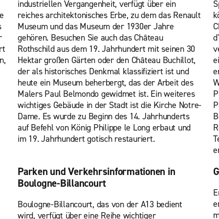
industriellen Vergangenheit, verfügt über ein
S
e
reiches architektonisches Erbe, zu dem das Renault
k
s
Museum und das Museum der 1930er Jahre
C
r
gehören. Besuchen Sie auch das Château
d
rt
Rothschild aus dem 19. Jahrhundert mit seinen 30
v
n,
Hektar großen Gärten oder den Château Buchillot,
e
der als historisches Denkmal klassifiziert ist und
e
heute ein Museum beherbergt, das der Arbeit des
W
Malers Paul Belmondo gewidmet ist. Ein weiteres
P
wichtiges Gebäude in der Stadt ist die Kirche Notre-
P
Dame. Es wurde zu Beginn des 14. Jahrhunderts
B
auf Befehl von König Philippe le Long erbaut und
R
im 19. Jahrhundert gotisch restauriert.
T
e
Parken und Verkehrsinformationen in
G
Boulogne-Billancourt
E
e
Boulogne-Billancourt, das von der A13 bedient
m
wird, verfügt über eine Reihe wichtiger