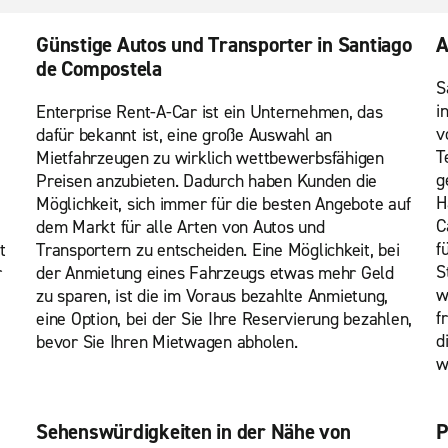
Günstige Autos und Transporter in Santiago
A
de Compostela
S
i
Enterprise Rent-A-Car ist ein Unternehmen, das
v
,
dafür bekannt ist, eine große Auswahl an
T
Mietfahrzeugen zu wirklich wettbewerbsfähigen
g
Preisen anzubieten. Dadurch haben Kunden die
H
Möglichkeit, sich immer für die besten Angebote auf
C
dem Markt für alle Arten von Autos und
f
t
Transportern zu entscheiden. Eine Möglichkeit, bei
S
r
der Anmietung eines Fahrzeugs etwas mehr Geld
w
zu sparen, ist die im Voraus bezahlte Anmietung,
f
eine Option, bei der Sie Ihre Reservierung bezahlen,
d
bevor Sie Ihren Mietwagen abholen.
w
Sehenswürdigkeiten in der Nähe von
P