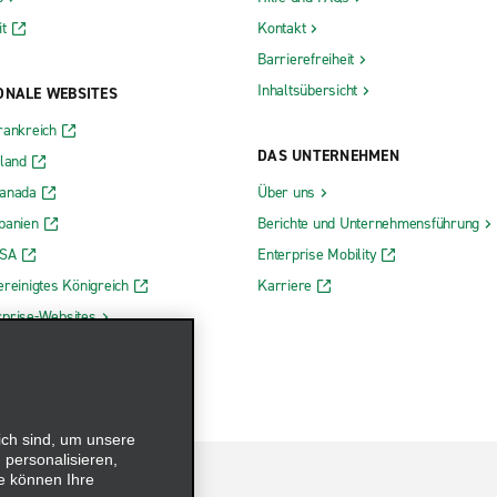
t
Kontakt
Barrierefreiheit
Inhaltsübersicht
ONALE WEBSITES
rankreich
DAS UNTERNEHMEN
rland
Kanada
Über uns
panien
Berichte und Unternehmensführung
USA
Enterprise Mobility
ereinigtes Königreich
Karriere
rprise-Websites
ich sind, um unsere
 personalisieren,
e können Ihre