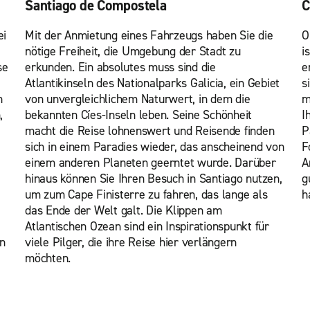
Santiago de Compostela
C
ei
Mit der Anmietung eines Fahrzeugs haben Sie die
O
nötige Freiheit, die Umgebung der Stadt zu
i
se
erkunden. Ein absolutes muss sind die
e
Atlantikinseln des Nationalparks Galicia, ein Gebiet
s
n
von unvergleichlichem Naturwert, in dem die
m
,
bekannten Cíes-Inseln leben. Seine Schönheit
I
macht die Reise lohnenswert und Reisende finden
P
sich in einem Paradies wieder, das anscheinend von
F
einem anderen Planeten geerntet wurde. Darüber
A
hinaus können Sie Ihren Besuch in Santiago nutzen,
g
um zum Cape Finisterre zu fahren, das lange als
h
das Ende der Welt galt. Die Klippen am
Atlantischen Ozean sind ein Inspirationspunkt für
en
viele Pilger, die ihre Reise hier verlängern
möchten.