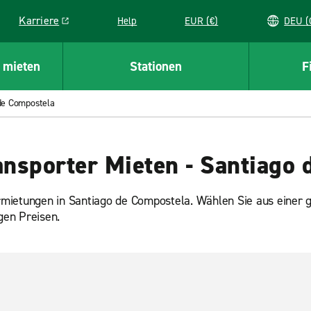
Karriere
Help
EUR (€)
D
Link opens in a new window
 mieten
Stationen
F
de Compostela
nsporter Mieten - Santiago 
mietungen in Santiago de Compostela. Wählen Sie aus einer 
gen Preisen.