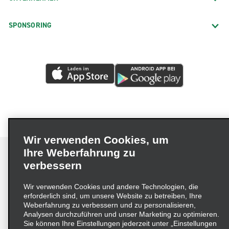
SPONSORING
Wir verwenden Cookies, um
Ihre Weberfahrung zu
verbessern
Impressum
Nutzungsbedingungen
Datenschutzrichtlinie
Wir verwenden Cookies und andere Technologien, die
erforderlich sind, um unsere Website zu betreiben, Ihre
Cookie-Richtlinie
Datenschutzoptionen
Weberfahrung zu verbessern und zu personalisieren,
Lieferkettensorgfaltspflichtengesetz (LkSG) Grundsatzerklärung
Analysen durchzuführen und unser Marketing zu optimieren.
Sie können Ihre Einstellungen jederzeit unter „Einstellungen