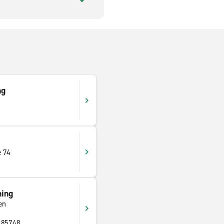
ng
e 74
ing
en
 85748