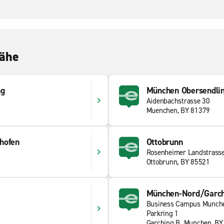
Nähe
ng
München Obersendli
Aidenbachstrasse 30
Muenchen, BY 81379
hofen
Ottobrunn
Rosenheimer Landstrass
Ottobrunn, BY 85521
München-Nord/Garch
Business Campus Munch
Parkring 1
Garching B. Munchen, BY