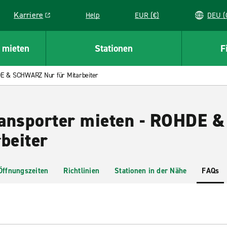
Karriere
Help
EUR (€)
D
Link opens in a new window
 mieten
Stationen
F
E & SCHWARZ Nur für Mitarbeiter
ransporter mieten - ROHDE
beiter
Öffnungszeiten
Richtlinien
Stationen in der Nähe
FAQs