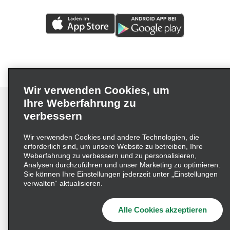
Wir verwenden Cookies, um
Ihre Weberfahrung zu
verbessern
Impressum
Nutzungsbedingungen
Datenschutzrichtlinie
Wir verwenden Cookies und andere Technologien, die
erforderlich sind, um unsere Website zu betreiben, Ihre
Cookie-Richtlinie
Datenschutzoptionen
Weberfahrung zu verbessern und zu personalisieren,
Lieferkettensorgfaltspflichtengesetz (LkSG) Grundsatzerklärung
Analysen durchzuführen und unser Marketing zu optimieren.
Sie können Ihre Einstellungen jederzeit unter „Einstellungen
Beschwerdeverfahren nach dem
verwalten“ aktualisieren.
Lieferkettensorgfaltspflichtengesetz
Alle Cookies akzeptieren
© 2026 Enterprise Holdings, Inc. Alle Rechte vorbehalten