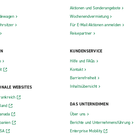
Aktionen und Sonderangebote
dewagen
Wochenendvermietung
hrsitzer
Für E-Mail-Aktionen anmelden
Reisepartner
ON
KUNDENSERVICE
b
Hilfe und FAQs
t
Kontakt
Barrierefreiheit
Inhaltsübersicht
ONALE WEBSITES
rankreich
DAS UNTERNEHMEN
rland
Kanada
Über uns
panien
Berichte und Unternehmensführung
USA
Enterprise Mobility