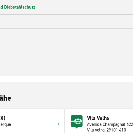
d Diebstahlschutz
Nähe
IX)
Vila Velha
uerque
Avenida Champagnat 62
Vila Velha, 29101 410