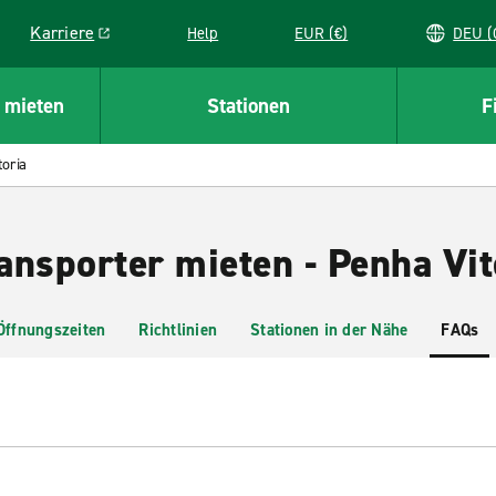
Karriere
Help
EUR (€)
D
Link opens in a new window
 mieten
Stationen
F
toria
ansporter mieten - Penha Vit
Öffnungszeiten
Richtlinien
Stationen in der Nähe
FAQs