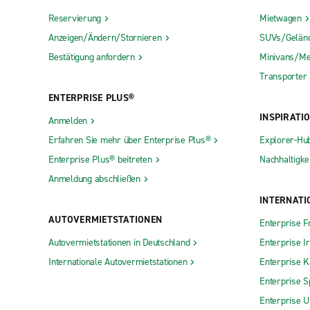
Reservierung
Mietwagen
Anzeigen/Ändern/Stornieren
SUVs/Gelän
Bestätigung anfordern
Minivans/Me
Transporter
ENTERPRISE PLUS®
INSPIRATI
Anmelden
Erfahren Sie mehr über Enterprise Plus®
Explorer-Hu
Enterprise Plus® beitreten
Nachhaltigkei
Anmeldung abschließen
INTERNATI
AUTOVERMIETSTATIONEN
Enterprise F
Autovermietstationen in Deutschland
Enterprise I
Internationale Autovermietstationen
Enterprise 
Enterprise S
Enterprise 