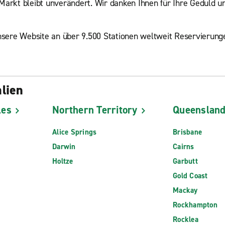
Markt bleibt unverändert. Wir danken Ihnen für Ihre Geduld un
 unsere Website an über 9.500 Stationen weltweit Reservieru
lien
les
Northern Territory
Queenslan
Alice Springs
Brisbane
Darwin
Cairns
Holtze
Garbutt
Gold Coast
Mackay
Rockhampton
Rocklea