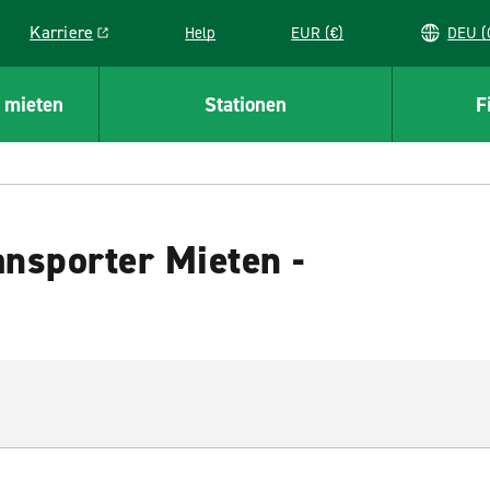
Karriere
Help
EUR (€)
D
Link opens in a new window
 mieten
Stationen
F
nsporter Mieten -