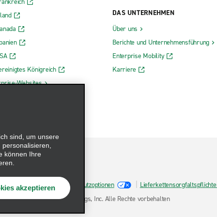
rankreich
DAS UNTERNEHMEN
rland
Kanada
Über uns
panien
Berichte und Unternehmensführung
USA
Enterprise Mobility
ereinigtes Königreich
Karriere
rprise-Websites
ich sind, um unsere
 personalisieren,
e können Ihre
eren.
Cookie-Richtlinie
Datenschutzoptionen
Lieferkettensorgfaltspflich
kies akzeptieren
tz
© 2026 Enterprise Holdings, Inc. Alle Rechte vorbehalten