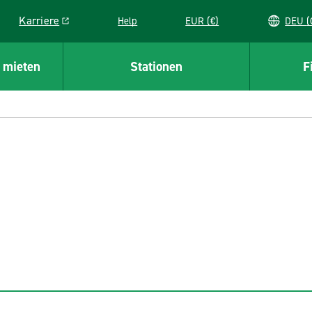
Karriere
Help
EUR (€)
D
Link opens in a new window
 mieten
Stationen
F