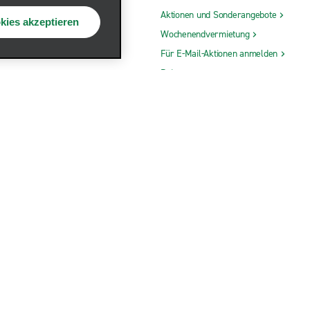
Aktionen und Sonderangebote
kies akzeptieren
dewagen
Wochenendvermietung
hrsitzer
Für E-Mail-Aktionen anmelden
Reisepartner
ON
KUNDENSERVICE
b
Hilfe und FAQs
t
Kontakt
Barrierefreiheit
Inhaltsübersicht
ONALE WEBSITES
rankreich
DAS UNTERNEHMEN
rland
Kanada
Über uns
panien
Berichte und Unternehmensführung
USA
Enterprise Mobility