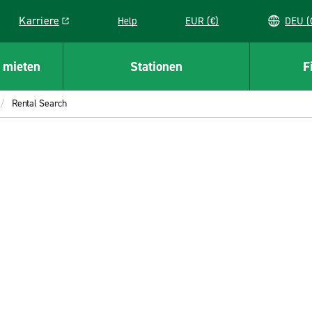
Karriere
Help
EUR (€)
D
Link opens in a new window
 mieten
Stationen
F
Rental Search