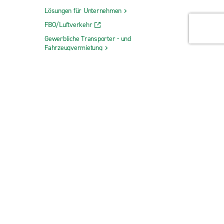
Lösungen für Unternehmen
FBO/Luftverkehr
Gewerbliche Transporter - und
Fahrzeugvermietung
Langzeitmiete
Flexible Monatsmiete
Die Reisesachbearbeiter
Enterprise Travel Direct
CarShare
SPONSORING
UEFA Europa League