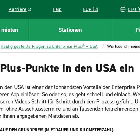
Karriere
Help
EUR (€)
D
Link opens in a new window
 mieten
Stationen
F
Häufig gestellte Fragen zu Enterprise Plus® – USA
Wie löse ich mein
 Plus-Punkte in den USA ein
n den USA ist einer der lohnendsten Vorteile der Enterprise P
rer App einlösen. So oder so, es geht schnell und einfach. W
nseren Videos Schritt für Schritt durch den Prozess geführt. 
sen, ohne Ausschlusstermine und an Tausenden teilnehmenden 
on Ihnen angegebenen Mietdaten ab.
 AUF DEN GRUNDPREIS (MIETDAUER UND KILOMETERZAHL).