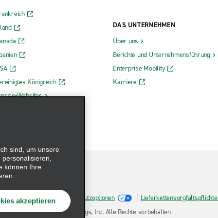
rankreich
DAS UNTERNEHMEN
rland
Kanada
Über uns
panien
Berichte und Unternehmensführung
USA
Enterprise Mobility
ereinigtes Königreich
Karriere
rprise-Websites
ich sind, um unsere
 personalisieren,
e können Ihre
eren.
Cookie-Richtlinie
Datenschutzoptionen
Lieferkettensorgfaltspflich
kies akzeptieren
tz
© 2026 Enterprise Holdings, Inc. Alle Rechte vorbehalten