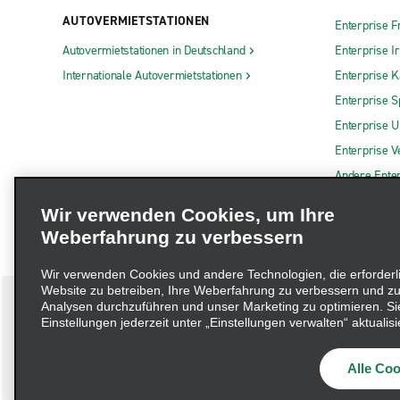
AUTOVERMIETSTATIONEN
Enterprise F
Autovermietstationen in Deutschland
Enterprise I
Internationale Autovermietstationen
Enterprise 
Enterprise S
Enterprise 
Enterprise V
Andere Ente
Wir verwenden Cookies, um Ihre
Weberfahrung zu verbessern
Wir verwenden Cookies und andere Technologien, die erforderl
Website zu betreiben, Ihre Weberfahrung zu verbessern und zu
Analysen durchzuführen und unser Marketing zu optimieren. Si
Einstellungen jederzeit unter „Einstellungen verwalten“ aktualisi
Impressum
Nutzungsbedingungen
Datenschutzrichtlinie
Alle Coo
Beschwerdeverfahren nach dem Lieferkettensorgfaltspflichtengese