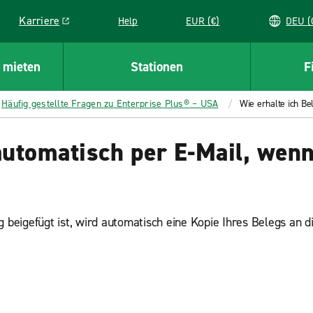
Karriere
Help
EUR (€)
D
Link opens in a new window
 mieten
Stationen
F
Häufig gestellte Fragen zu Enterprise Plus® – USA
Wie erhalte ich Be
automatisch per E-Mail, wenn
eigefügt ist, wird automatisch eine Kopie Ihres Belegs an die