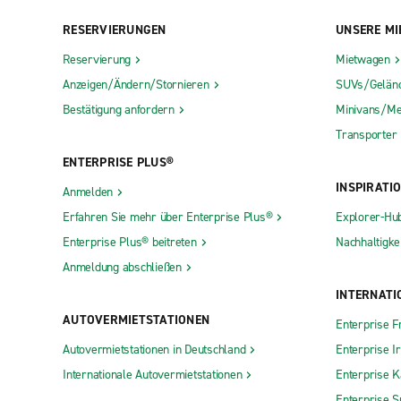
RESERVIERUNGEN
UNSERE MI
Reservierung
Mietwagen
Anzeigen/Ändern/Stornieren
SUVs/Gelän
Bestätigung anfordern
Minivans/Me
Transporter
ENTERPRISE PLUS®
INSPIRATI
Anmelden
Erfahren Sie mehr über Enterprise Plus®
Explorer-Hu
Enterprise Plus® beitreten
Nachhaltigkei
Anmeldung abschließen
INTERNATI
AUTOVERMIETSTATIONEN
Enterprise F
Autovermietstationen in Deutschland
Enterprise I
Internationale Autovermietstationen
Enterprise 
Enterprise S