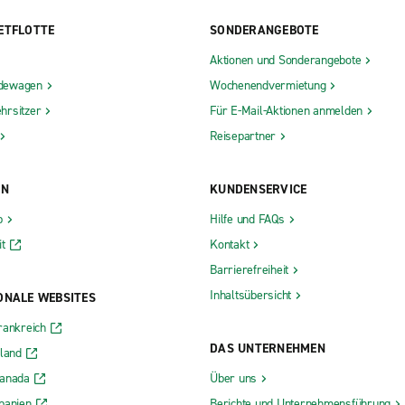
ETFLOTTE
SONDERANGEBOTE
Aktionen und Sonderangebote
dewagen
Wochenendvermietung
hrsitzer
Für E-Mail-Aktionen anmelden
Reisepartner
ON
KUNDENSERVICE
b
Hilfe und FAQs
t
Kontakt
Barrierefreiheit
Inhaltsübersicht
ONALE WEBSITES
rankreich
DAS UNTERNEHMEN
rland
Kanada
Über uns
panien
Berichte und Unternehmensführung