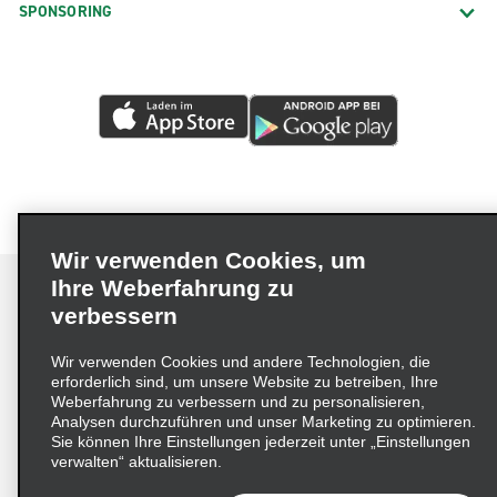
SPONSORING
Wir verwenden Cookies, um
Ihre Weberfahrung zu
verbessern
Impressum
Nutzungsbedingungen
Datenschutzrichtlinie
Wir verwenden Cookies und andere Technologien, die
erforderlich sind, um unsere Website zu betreiben, Ihre
Cookie-Richtlinie
Datenschutzoptionen
Weberfahrung zu verbessern und zu personalisieren,
Lieferkettensorgfaltspflichtengesetz (LkSG) Grundsatzerklärung
Analysen durchzuführen und unser Marketing zu optimieren.
Sie können Ihre Einstellungen jederzeit unter „Einstellungen
Beschwerdeverfahren nach dem
verwalten“ aktualisieren.
Lieferkettensorgfaltspflichtengesetz