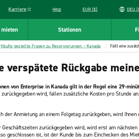
Karriere
Help
EUR (€)
D
Link opens in a new window
 mieten
Stationen
F
Häufig gestellte Fragen zu Reservierungen – Kanada
Fällt eine zusät
ie verspätete Rückgabe mei
nen von Enterprise in Kanada gilt in der Regel eine 29-minüt
urückgegeben wird, fallen zusätzliche Kosten pro Stunde an.
h der Anmietung an einem Folgetag zurückgeben, wird Ihnen e
 Geschäftszeiten zurückgegeben wird, wird erst am nächsten
also geschlossen ist, ist der Kunde bis zum Einchecken des 