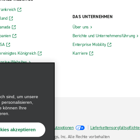
rankreich
DAS UNTERNEHMEN
rland
Kanada
Über uns
panien
Berichte und Unternehmensführung
USA
Enterprise Mobility
ereinigtes Königreich
Karriere
rprise-Websites
ich sind, um unsere
 personalisieren,
e können Ihre
eren.
Cookie-Richtlinie
Datenschutzoptionen
Lieferkettensorgfaltspflich
kies akzeptieren
tz
© 2026 Enterprise Holdings, Inc. Alle Rechte vorbehalten