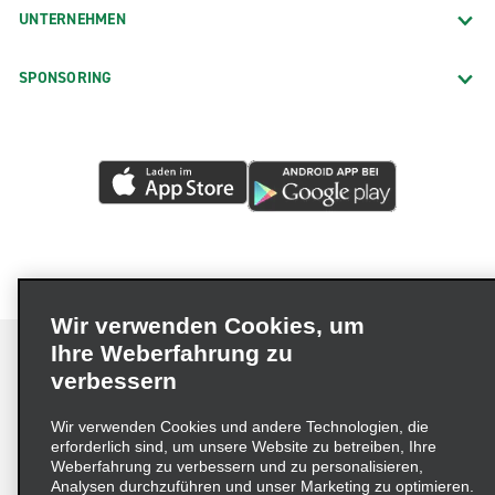
UNTERNEHMEN
SPONSORING
Wir verwenden Cookies, um
Ihre Weberfahrung zu
verbessern
Impressum
Nutzungsbedingungen
Datenschutzrichtlinie
Wir verwenden Cookies und andere Technologien, die
erforderlich sind, um unsere Website zu betreiben, Ihre
Cookie-Richtlinie
Datenschutzoptionen
Weberfahrung zu verbessern und zu personalisieren,
Lieferkettensorgfaltspflichtengesetz (LkSG) Grundsatzerklärung
Analysen durchzuführen und unser Marketing zu optimieren.