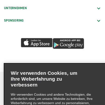
UNTERNEHMEN
SPONSORING
Wir verwenden Cookies, um
Ihre Weberfahrung zu
verbessern
Impressum
Nutzungsbedingungen
Datenschutzrichtlinie
Wir verwenden Cookies und andere Technologien, die
erforderlich sind, um unsere Website zu betreiben, Ihre
Cookie-Richtlinie
Datenschutzoptionen
Weberfahrung zu verbessern und zu personalisieren,