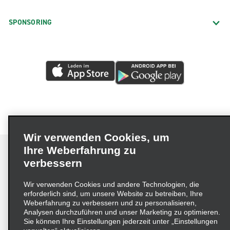
SPONSORING
Wir verwenden Cookies, um
Ihre Weberfahrung zu
verbessern
Impressum
Nutzungsbedingungen
Datenschutzrichtlinie
Wir verwenden Cookies und andere Technologien, die
erforderlich sind, um unsere Website zu betreiben, Ihre
Cookie-Richtlinie
Datenschutzoptionen
Weberfahrung zu verbessern und zu personalisieren,
Lieferkettensorgfaltspflichtengesetz (LkSG) Grundsatzerklärung
Analysen durchzuführen und unser Marketing zu optimieren.
Sie können Ihre Einstellungen jederzeit unter „Einstellungen
Beschwerdeverfahren nach dem