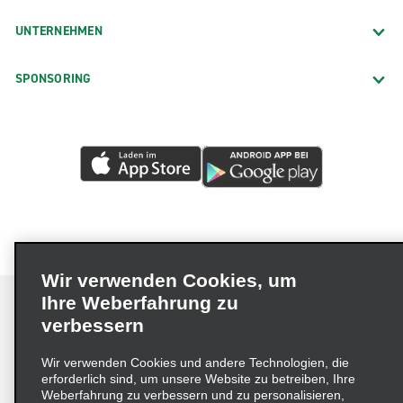
UNTERNEHMEN
SPONSORING
Wir verwenden Cookies, um
Ihre Weberfahrung zu
verbessern
Impressum
Nutzungsbedingungen
Datenschutzrichtlinie
Wir verwenden Cookies und andere Technologien, die
erforderlich sind, um unsere Website zu betreiben, Ihre
Cookie-Richtlinie
Datenschutzoptionen
Weberfahrung zu verbessern und zu personalisieren,