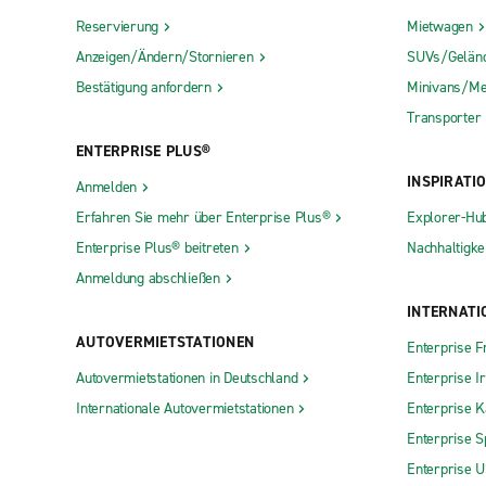
Reservierung
Mietwagen
Anzeigen/Ändern/Stornieren
SUVs/Gelän
Bestätigung anfordern
Minivans/Me
Transporter
ENTERPRISE PLUS®
INSPIRATI
Anmelden
Erfahren Sie mehr über Enterprise Plus®
Explorer-Hu
Enterprise Plus® beitreten
Nachhaltigkei
Anmeldung abschließen
INTERNATI
AUTOVERMIETSTATIONEN
Enterprise F
Autovermietstationen in Deutschland
Enterprise I
Internationale Autovermietstationen
Enterprise 
Enterprise S
Enterprise 