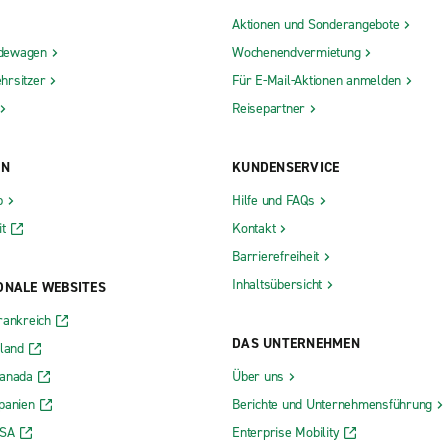
Aktionen und Sonderangebote
dewagen
Wochenendvermietung
hrsitzer
Für E-Mail-Aktionen anmelden
Reisepartner
ON
KUNDENSERVICE
b
Hilfe und FAQs
t
Kontakt
Barrierefreiheit
Inhaltsübersicht
ONALE WEBSITES
rankreich
DAS UNTERNEHMEN
rland
Kanada
Über uns
panien
Berichte und Unternehmensführung
USA
Enterprise Mobility