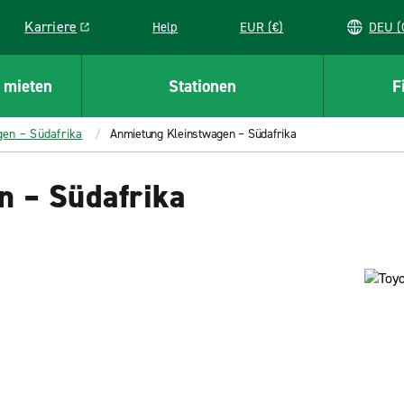
Karriere
Help
EUR (€)
D
Link opens in a new window
 mieten
Stationen
F
gen – Südafrika
Anmietung Kleinstwagen – Südafrika
 – Südafrika