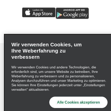
Wir verwenden Cookies, um
Ihre Weberfahrung zu
verbessern
Impressum
Nutzungsbedingungen
Datenschutzrichtlinie
Wir verwenden Cookies und andere Technologien, die
erforderlich sind, um unsere Website zu betreiben, Ihre
Cookie-Richtlinie
Datenschutzoptionen
Weberfahrung zu verbessern und zu personalisieren,
Lieferkettensorgfaltspflichtengesetz (LkSG) Grundsatzerklärung
Analysen durchzuführen und unser Marketing zu optimieren.
Sie können Ihre Einstellungen jederzeit unter „Einstellungen
Beschwerdeverfahren nach dem
verwalten“ aktualisieren.
Lieferkettensorgfaltspflichtengesetz
Alle Cookies akzeptieren
© 2026 Enterprise Holdings, Inc. Alle Rechte vorbehalten