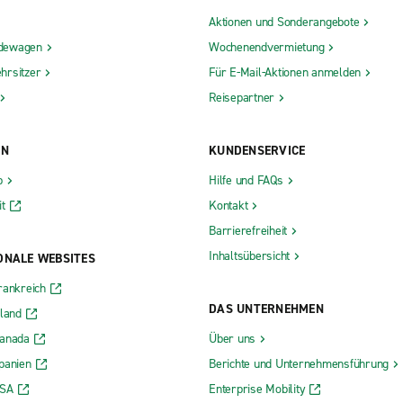
Aktionen und Sonderangebote
dewagen
Wochenendvermietung
hrsitzer
Für E-Mail-Aktionen anmelden
Reisepartner
ON
KUNDENSERVICE
b
Hilfe und FAQs
t
Kontakt
Barrierefreiheit
Inhaltsübersicht
ONALE WEBSITES
rankreich
DAS UNTERNEHMEN
rland
Kanada
Über uns
panien
Berichte und Unternehmensführung
USA
Enterprise Mobility