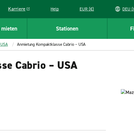
Karriere
Help
EUR (€)
D
Link opens in a new window
 mieten
Stationen
F
 USA
Anmietung Kompaktklasse Cabrio – USA
se Cabrio – USA