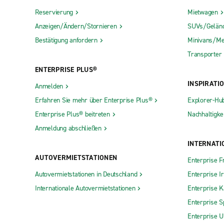
Reservierung
Mietwagen
Anzeigen/Ändern/Stornieren
SUVs/Gelän
Bestätigung anfordern
Minivans/Me
Transporter
ENTERPRISE PLUS®
INSPIRATI
Anmelden
Erfahren Sie mehr über Enterprise Plus®
Explorer-Hu
Enterprise Plus® beitreten
Nachhaltigkei
Anmeldung abschließen
INTERNATI
AUTOVERMIETSTATIONEN
Enterprise F
Autovermietstationen in Deutschland
Enterprise I
Internationale Autovermietstationen
Enterprise 
Enterprise S
Enterprise 