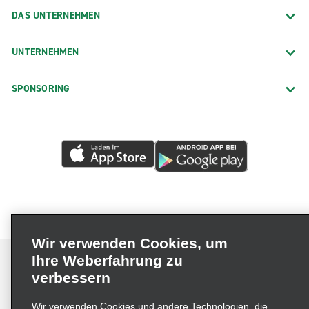
DAS UNTERNEHMEN
UNTERNEHMEN
SPONSORING
Wir verwenden Cookies, um
Ihre Weberfahrung zu
verbessern
Impressum
Nutzungsbedingungen
Datenschutzrichtlinie
Wir verwenden Cookies und andere Technologien, die