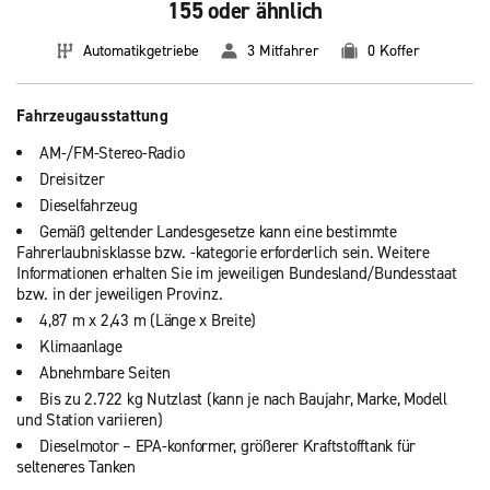
155 oder ähnlich
Automatikgetriebe
3 Mitfahrer
0 Koffer
Fahrzeugausstattung
AM-/FM-Stereo-Radio
Dreisitzer
Dieselfahrzeug
Gemäß geltender Landesgesetze kann eine bestimmte
Fahrerlaubnisklasse bzw. -kategorie erforderlich sein. Weitere
Informationen erhalten Sie im jeweiligen Bundesland/Bundesstaat
bzw. in der jeweiligen Provinz.
4,87 m x 2,43 m (Länge x Breite)
Klimaanlage
Abnehmbare Seiten
Bis zu 2.722 kg Nutzlast (kann je nach Baujahr, Marke, Modell
und Station variieren)
Dieselmotor – EPA-konformer, größerer Kraftstofftank für
selteneres Tanken