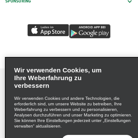
SPONSORING
Wir verwenden Cookies, um
Ihre Weberfahrung zu
verbessern
Impressum
Nutzungsbedingungen
Datenschutzrichtlinie
Wir verwenden Cookies und andere Technologien, die
erforderlich sind, um unsere Website zu betreiben, Ihre
Cookie-Richtlinie
Datenschutzoptionen
Weberfahrung zu verbessern und zu personalisieren,
Lieferkettensorgfaltspflichtengesetz (LkSG) Grundsatzerklärung
Analysen durchzuführen und unser Marketing zu optimieren.
Sie können Ihre Einstellungen jederzeit unter „Einstellungen
Beschwerdeverfahren nach dem
verwalten“ aktualisieren.
Lieferkettensorgfaltspflichtengesetz