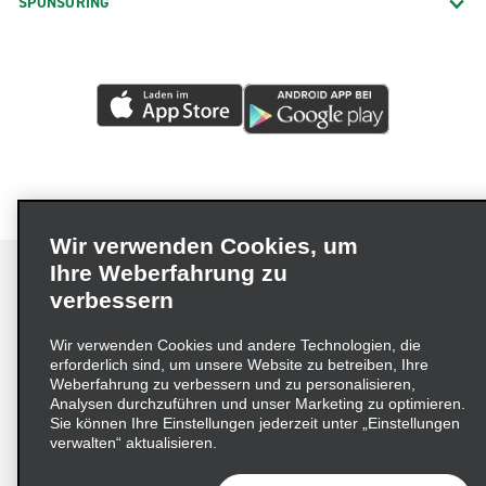
SPONSORING
Wir verwenden Cookies, um
Ihre Weberfahrung zu
verbessern
Impressum
Nutzungsbedingungen
Datenschutzrichtlinie
Wir verwenden Cookies und andere Technologien, die
erforderlich sind, um unsere Website zu betreiben, Ihre
Cookie-Richtlinie
Datenschutzoptionen
Weberfahrung zu verbessern und zu personalisieren,
Lieferkettensorgfaltspflichtengesetz (LkSG) Grundsatzerklärung
Analysen durchzuführen und unser Marketing zu optimieren.
Sie können Ihre Einstellungen jederzeit unter „Einstellungen
Beschwerdeverfahren nach dem
verwalten“ aktualisieren.
Lieferkettensorgfaltspflichtengesetz