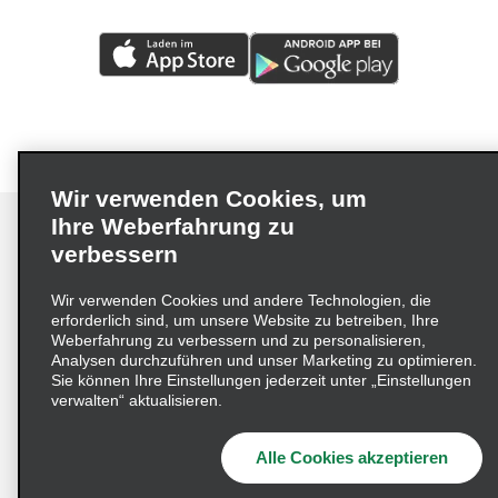
Wir verwenden Cookies, um
Ihre Weberfahrung zu
verbessern
Impressum
Nutzungsbedingungen
Datenschutzrichtlinie
Wir verwenden Cookies und andere Technologien, die
erforderlich sind, um unsere Website zu betreiben, Ihre
Cookie-Richtlinie
Datenschutzoptionen
Weberfahrung zu verbessern und zu personalisieren,
Lieferkettensorgfaltspflichtengesetz (LkSG) Grundsatzerklärung
Analysen durchzuführen und unser Marketing zu optimieren.
Sie können Ihre Einstellungen jederzeit unter „Einstellungen
Beschwerdeverfahren nach dem
verwalten“ aktualisieren.
Lieferkettensorgfaltspflichtengesetz
Alle Cookies akzeptieren
© 2026 Enterprise Holdings, Inc. Alle Rechte vorbehalten