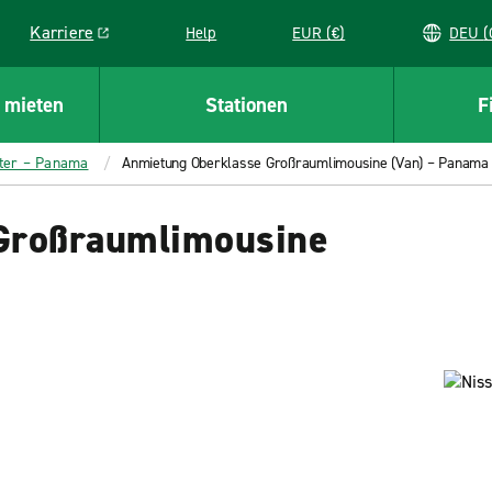
Karriere
Help
EUR (€)
D
Link opens in a new window
 mieten
Stationen
F
rter – Panama
Anmietung Oberklasse Großraumlimousine (Van) – Panama
Großraumlimousine