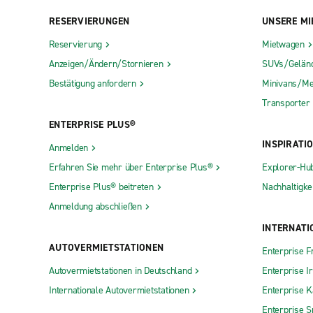
RESERVIERUNGEN
UNSERE MI
Reservierung
Mietwagen
Anzeigen/Ändern/Stornieren
SUVs/Gelän
Bestätigung anfordern
Minivans/Me
Transporter
ENTERPRISE PLUS®
INSPIRATI
Anmelden
Erfahren Sie mehr über Enterprise Plus®
Explorer-Hu
Enterprise Plus® beitreten
Nachhaltigkei
Anmeldung abschließen
INTERNATI
AUTOVERMIETSTATIONEN
Enterprise F
Autovermietstationen in Deutschland
Enterprise I
Internationale Autovermietstationen
Enterprise 
Enterprise S