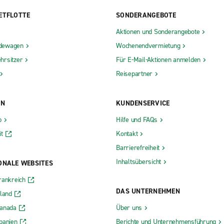
ETFLOTTE
SONDERANGEBOTE
Aktionen und Sonderangebote
dewagen
Wochenendvermietung
hrsitzer
Für E-Mail-Aktionen anmelden
Reisepartner
ON
KUNDENSERVICE
b
Hilfe und FAQs
t
Kontakt
Barrierefreiheit
Inhaltsübersicht
ONALE WEBSITES
rankreich
DAS UNTERNEHMEN
rland
Kanada
Über uns
panien
Berichte und Unternehmensführung