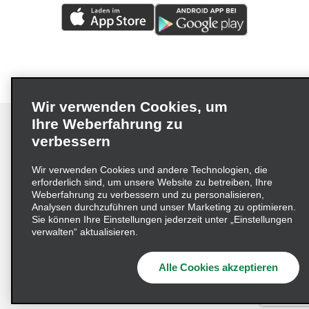
Wir verwenden Cookies, um
Ihre Weberfahrung zu
verbessern
Impressum
Nutzungsbedingungen
Datenschutzrichtlinie
Wir verwenden Cookies und andere Technologien, die
erforderlich sind, um unsere Website zu betreiben, Ihre
Cookie-Richtlinie
Datenschutzoptionen
Weberfahrung zu verbessern und zu personalisieren,
Lieferkettensorgfaltspflichtengesetz (LkSG) Grundsatzerklärung
Analysen durchzuführen und unser Marketing zu optimieren.
Sie können Ihre Einstellungen jederzeit unter „Einstellungen
Beschwerdeverfahren nach dem
verwalten“ aktualisieren.
Lieferkettensorgfaltspflichtengesetz
Alle Cookies akzeptieren
© 2026 Enterprise Holdings, Inc. Alle Rechte vorbehalten