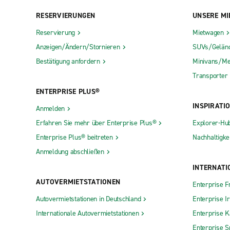
RESERVIERUNGEN
UNSERE MI
Reservierung
Mietwagen
Anzeigen/Ändern/Stornieren
SUVs/Gelän
Bestätigung anfordern
Minivans/Me
Transporter
ENTERPRISE PLUS®
INSPIRATI
Anmelden
Erfahren Sie mehr über Enterprise Plus®
Explorer-Hu
Enterprise Plus® beitreten
Nachhaltigkei
Anmeldung abschließen
INTERNATI
AUTOVERMIETSTATIONEN
Enterprise F
Autovermietstationen in Deutschland
Enterprise I
Internationale Autovermietstationen
Enterprise 
Enterprise S