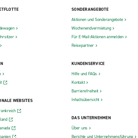
ETFLOTTE
SONDERANGEBOTE
Aktionen und Sonderangebote
dewagen
Wochenendvermietung
hrsitzer
Für E-Mail-Aktionen anmelden
Reisepartner
ON
KUNDENSERVICE
b
Hilfe und FAQs
t
Kontakt
Barrierefreiheit
Inhaltsübersicht
ONALE WEBSITES
rankreich
DAS UNTERNEHMEN
rland
Kanada
Über uns
panien
Berichte und Unternehmensführung