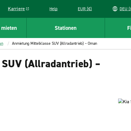
Karriere
Help
EUR (€)
D
Link opens in a new window
 mieten
Stationen
F
an
Anmietung Mittelklasse SUV (Allradantrieb) – Oman
SUV (Allradantrieb) –