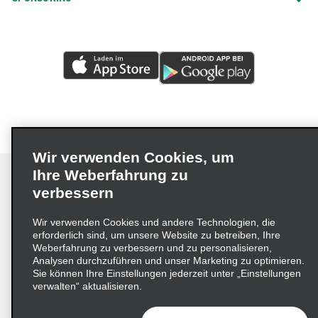
Wir verwenden Cookies, um
Ihre Weberfahrung zu
verbessern
Impressum
Nutzungsbedingungen
Datenschutzrichtlinie
Wir verwenden Cookies und andere Technologien, die
erforderlich sind, um unsere Website zu betreiben, Ihre
Cookie-Richtlinie
Datenschutzoptionen
Weberfahrung zu verbessern und zu personalisieren,
Lieferkettensorgfaltspflichtengesetz (LkSG) Grundsatzerklärung
Analysen durchzuführen und unser Marketing zu optimieren.
Sie können Ihre Einstellungen jederzeit unter „Einstellungen
Beschwerdeverfahren nach dem
verwalten“ aktualisieren.
Lieferkettensorgfaltspflichtengesetz