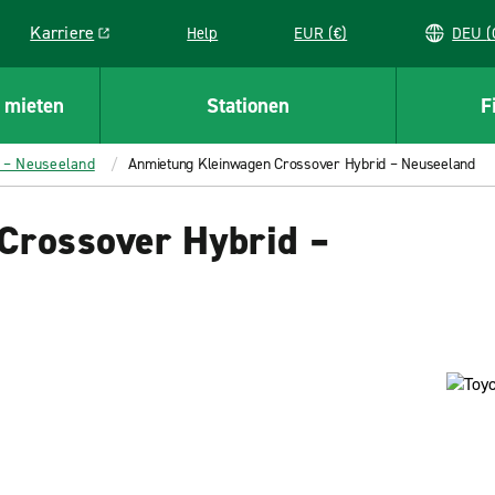
Karriere
Help
EUR (€)
D
Link opens in a new window
 mieten
Stationen
F
 – Neuseeland
Anmietung Kleinwagen Crossover Hybrid – Neuseeland
Crossover Hybrid –