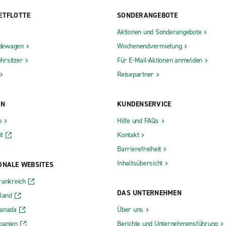
ETFLOTTE
SONDERANGEBOTE
Aktionen und Sonderangebote
dewagen
Wochenendvermietung
hrsitzer
Für E-Mail-Aktionen anmelden
Reisepartner
ON
KUNDENSERVICE
b
Hilfe und FAQs
t
Kontakt
Barrierefreiheit
Inhaltsübersicht
ONALE WEBSITES
rankreich
DAS UNTERNEHMEN
rland
Kanada
Über uns
panien
Berichte und Unternehmensführung