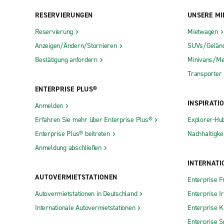
RESERVIERUNGEN
UNSERE MI
Reservierung
Mietwagen
Anzeigen/Ändern/Stornieren
SUVs/Gelän
Bestätigung anfordern
Minivans/Me
Transporter
ENTERPRISE PLUS®
INSPIRATI
Anmelden
Erfahren Sie mehr über Enterprise Plus®
Explorer-Hu
Enterprise Plus® beitreten
Nachhaltigkei
Anmeldung abschließen
INTERNATI
AUTOVERMIETSTATIONEN
Enterprise F
Autovermietstationen in Deutschland
Enterprise I
Internationale Autovermietstationen
Enterprise 
Enterprise S