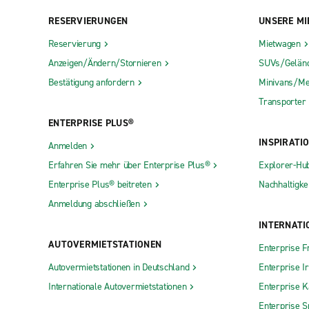
RESERVIERUNGEN
UNSERE MI
Reservierung
Mietwagen
Anzeigen/Ändern/Stornieren
SUVs/Gelän
Bestätigung anfordern
Minivans/Me
Transporter
ENTERPRISE PLUS®
INSPIRATI
Anmelden
Erfahren Sie mehr über Enterprise Plus®
Explorer-Hu
Enterprise Plus® beitreten
Nachhaltigkei
Anmeldung abschließen
INTERNATI
AUTOVERMIETSTATIONEN
Enterprise F
Autovermietstationen in Deutschland
Enterprise I
Internationale Autovermietstationen
Enterprise 
Enterprise S