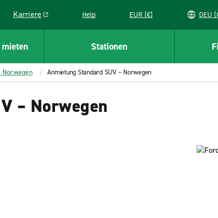
Karriere
Help
EUR (€)
D
Link opens in a new window
 mieten
Stationen
F
– Norwegen
Anmietung Standard SUV – Norwegen
UV – Norwegen