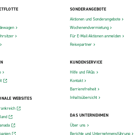
ETFLOTTE
SONDERANGEBOTE
Aktionen und Sonderangebote
dewagen
Wochenendvermietung
hrsitzer
Für E-Mail-Aktionen anmelden
Reisepartner
ON
KUNDENSERVICE
b
Hilfe und FAQs
t
Kontakt
Barrierefreiheit
Inhaltsübersicht
ONALE WEBSITES
rankreich
DAS UNTERNEHMEN
rland
Kanada
Über uns
panien
Berichte und Unternehmensführung